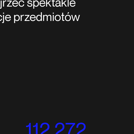
jrzeć spektakle
tacje przedmiotów
112 272