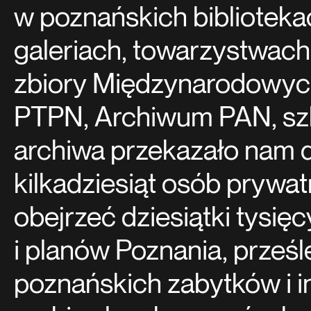
w poznańskich biblioteka
galeriach, towarzystwach 
zbiory Międzynarodowyc
PTPN, Archiwum PAN, szkó
archiwa przekazało nam do 
kilkadziesiąt osób prywa
obejrzeć dziesiątki tysięc
i planów Poznania, prześle
poznańskich zabytków i in