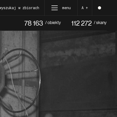
wyszukaj w zbiorach
menu
A +
78 163
112 272
/ obiekty
/ skany