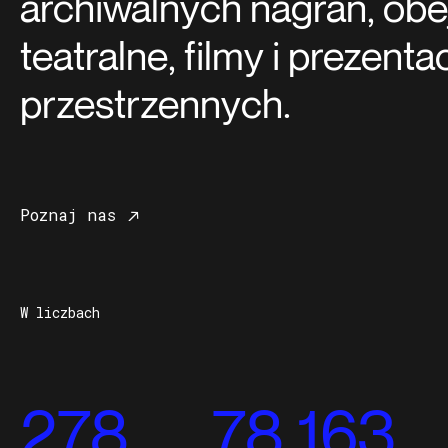
archiwalnych nagrań, obe
teatralne, filmy i prezen
przestrzennych.
Poznaj nas
W liczbach
278
78 163