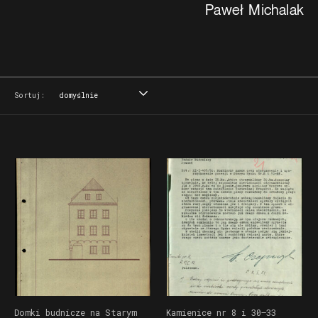
Paweł Michalak
Sortuj:
domyślnie
domyślnie
tytuł
data
miejsce
Domki budnicze na Starym
Kamienice nr 8 i 30–33