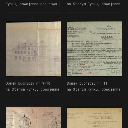
Rynku, powojenna odbudowa |
na Starym Rynku, powojenna
Dokumentacja Wydziału
rozbiórka | Dokumentacja
Urbanistyki i Architektury
Wydziału Urbanistyki
UMP
i Architektury UMP
Domek budniczy nr 9–10
Domek budniczy nr 11
na Starym Rynku, powojenna
na Starym Rynku, powojenna
odbudowa | Dokumentacja
odbudowa | Dokumentacja
Wydziału Urbanistyki
Wydziału Urbanistyki
i Architektury UMP
i Architektury UMP