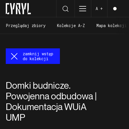
A +
Przeglądaj zbiory
Kolekcje A-Z
Mapa kolekcji
Przeglądaj zbiory
Kolekcje A-Z
Mapa kolekcji
zamknij wstęp
do kolekcji
Domki budnicze.
Powojenna odbudowa |
Dokumentacja WUiA
UMP