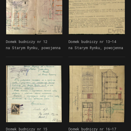
Domek budniczy nr 12
Domek budniczy nr 13–14
na Starym Rynku, powojenna
na Starym Rynku, powojenna
odbudowa | Dokumentacja
odbudowa | Dokumentacja
Wydziału Urbanistyki
Wydziału Urbanistyki
i Architektury UMP
i Architektury UMP
Domek budniczy nr 15
Domek budniczy nr 16–17