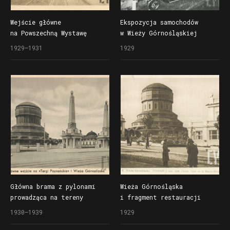
Wejście główne
Ekspozycja samochodów
na Powszechną Wystawę
w Wieży Górnośląskiej
Krajową (Pewukę) flankowane
w czasie Powszechnej
1929–1931
1929
dwoma pylonami, w głębi
Wystawy Krajowej (Pewuce)
Wieża Górnośląska
Główna brama z pylonami
Wieża Górnośląska
prowadząca na tereny
i fragment restauracji
wschodnie Powszechnej
Belweder (z prawej)
1930–1939
1929
Wystawy Krajowej (Pewuki),
w czasie Powszechnej
w głębi Wieża Górnośląska
Wystawy krajowej (Pewuki)