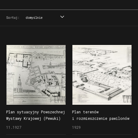
Sortuj:
domyślnie
domyślnie
tytuł
data
miejsce
Plan sytuacyjny Powszechnej
Plan terenów
Wystawy Krajowej (Pewuki)
i rozmieszczenie pawilonów
z rysunkami wybranych
Powszechnej Wystawy
11.1927
1929
pawilonów wystawowych
Krajowej (Pewuki)