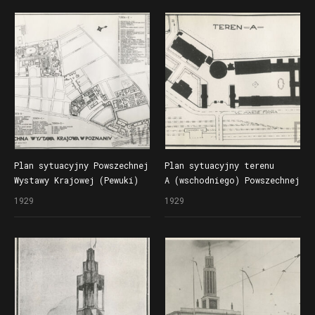
Plan sytuacyjny Powszechnej
Plan sytuacyjny terenu
Wystawy Krajowej (Pewuki)
A (wschodniego) Powszechnej
z podziałem na tereny
Wystawy Krajowej (Pewuki)
1929
1929
wystawowe
przy ul. Marszałka Focha
(dzisiaj ul. Roosevelta
i Głogowska), według
projektu Rogera Sławskiego