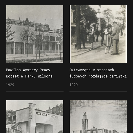
Krajowej (Pewuce)
Pawilon Wystawy Pracy
Dziewczęta w strojach
Kobiet w Parku Wilsona
ludowych rozdające pamiątki
na Powszechnej Wystawy
lub przedmioty reklamowe
1929
1929
Krajowej (Pewuce)
w czasie Powszechnej
Wystawy Krajowej (Pewuki)