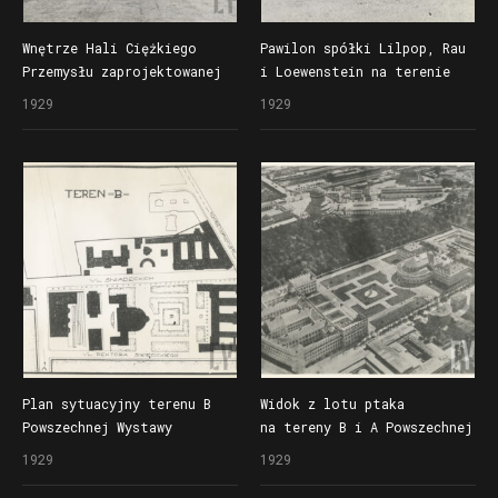
Wnętrze Hali Ciężkiego
Pawilon spółki Lilpop, Rau
Przemysłu zaprojektowanej
i Loewenstein na terenie
przez Rogera Sławskiego
A Powszechnej Wystawy
1929
1929
na Powszechną Wystawę
Krajowej (Pewuki)
Krajową (Pewukę)
Plan sytuacyjny terenu B
Widok z lotu ptaka
Powszechnej Wystawy
na tereny B i A Powszechnej
Krajowej (Pewuki) między
Wystawy Krajowej (Pewuki)
1929
1929
ulicami Święcickiego,
Śniadeckich i Grunwaldzką,