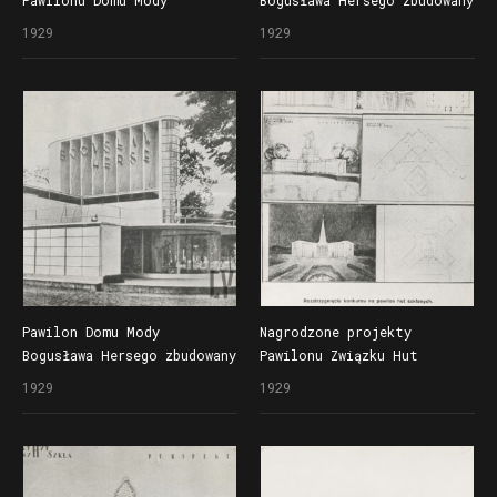
Pawilonu Domu Mody
Bogusława Hersego zbudowany
Bogusława Hersego w Parku
z metalu i szkła według
1929
1929
Wilsona na Powszechnej
projektu Bohdana
Wystawie Krajowej (Pewuce)
Pniewskiego w Parku Wilsona
na Powszechnej Wystawie
Krajowej (Pewuce)
Pawilon Domu Mody
Nagrodzone projekty
Bogusława Hersego zbudowany
Pawilonu Związku Hut
z metalu i szkła według
Szklanych na Powszechną
1929
1929
projektu Bohdana
Wystawę Krajową (Pewukę),
Pniewskiego w Parku Wilsona
zrealizowano projekt Jana
na Powszechnej Wystawie
Golińskiego i Henryka
Krajowej (Pewuce)
Łagowskiego,
którzy otrzymali 2