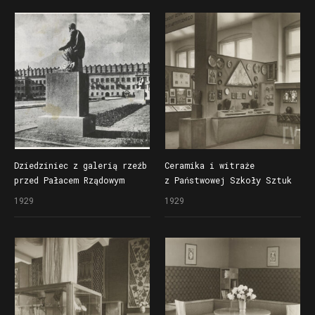
według projektu Rogera
Sławskiego
Dziedziniec z galerią rzeźb
Ceramika i witraże
przed Pałacem Rządowym
z Państwowej Szkoły Sztuk
zaprojektowanym
Zdobniczych i Przemysłu
1929
1929
przez Edwarda Madurowicza
Artystycznego w Poznaniu
i Rogera Sławskiego
prezentowane w Pałacu
na Powszechną Wystawę
Rządowym na Powszechnej
Krajową (Pewukę)
Wystawie Krajowej (Pewuce)