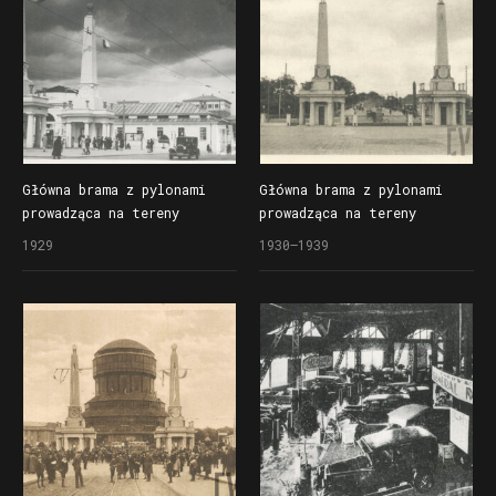
Główna brama z pylonami
Główna brama z pylonami
prowadząca na tereny
prowadząca na tereny
wschodnie Powszechnej
wschodnie Powszechnej
1929
1930–1939
Wystawy Krajowej (Pewuki)
Wystawy Krajowej (Pewuki),
w głębi Most Dworcowy