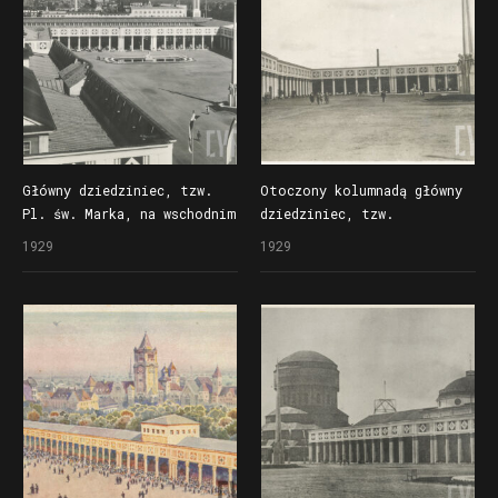
Główny dziedziniec, tzw.
Otoczony kolumnadą główny
Pl. św. Marka, na wschodnim
dziedziniec, tzw.
terenie Powszechnej Wystawy
Pl. św. Marka, na wschodnim
1929
1929
Krajowej (Pewuki)
terenie Powszechnej Wystawy
z fontannami: akt
Krajowej (Pewuki), z prawej
z delfinem autorstwa
fontanna w formie obelisku
Marcina Rożka i obelisk
dłuta Adolfa Berezowskiego
dłuta Adolfa Berezowskiego
i Jana Golińskiego
i Jana Golińskiego
z czterema figurami faunów
z figurami faunów
trzymających fujarki