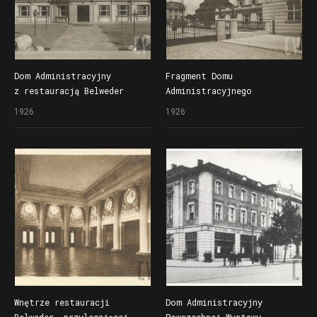
Dom Administracyjny
Fragment Domu
z restauracją Belweder
Administracyjnego
na Targach Poznańskich,
z restauracją Belweder
1926
1926
w czasie Powszechnej
(z prawej), w głębi Wieża
Wystawy Krajowej siedziba
Górnośląska, w czasie
dyrekcji Pewuki
Powszechnej Wystawy
oraz restauracja
Krajowej gmach dyrekcji
Pewuki, w Wieży
Górnośląskiej prezentowano
stoiska przemysłu
metalowego
Wnętrze restauracji
Dom Administracyjny