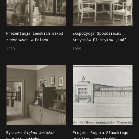
Prezentacja żeńskich szkół
Ekspozycja Spółdzielni
zawodowych w Pałacu
Artystów Plastyków „Ład”
Rządowym na Powszechnej
w Pałacu Sztuki
1929
1929
Wystawie Krajowej (Pewuce)
na Powszechnej Wystawie
Krajowej (Pewuce)
Wystawa
Piękna książka
Projekt Rogera Sławskiego
Wystawa
Piękna książka