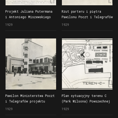
Projekt Juliana Putermana
Rzut parteru i piętra
i Antoniego Miszewskiego
Pawilonu Poczt i Telegrafów
Pawilonu Ministerstwa
zaprojektowanego
1929
1929
Poczt i Telegrafów
przez Juliusza Putermana
na Powszechną Wystawę
i Antoniego Miszewskiego
Krajową (Pewukę)
na Powszechną Wystawę
Krajową (Pewukę)
Pawilon Ministerstwa Poczt
Plan sytuacyjny terenu C
i Telegrafów projektu
(Park Wilsona) Powszechnej
Juliusza Putermana
Wystawy Krajowej (Pewuki)
1929
1929
i Antoniego Miszewskiego
według projektu Rogera
na Powszechnej Wystawie
Sławskiego