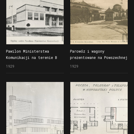
Szkoła Handlowa
Pawilon Ministerstwa
Parowóz i wagony
Komunikacji na terenie B
prezentowane na Powszechnej
Powszechnej Wystawy
Wystawie Krajowej (Pewuce)
1929
1929
Krajowej (Pewuki)
przy Pawilonie Ministerstwa
Komunikacji od strony
ul. Śniadeckich