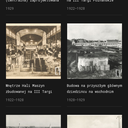
(Centralna) zaprojektowana
na III Targi Poznańskie
przez Rogera Sławskiego,
i przebudowana w 1929 roku
1929
1922–1928
w czasie Powszechnej
na Powszechną Wystawę
Wystawy Krajowej (Pewuki)
Krajową
główne wejście (westybul)
na tereny wschodnie
wystawy, akwarela
B. Kopczyńskiego
Wnętrze Hali Maszyn
Budowa na przyszłym głównym
zbudowanej na III Targi
dziedzińcu na wschodnim
Poznańskie i przebudowanej
terenie Powszechnej Wystawy
1922–1928
1928–1929
w 1929 roku na Powszechną
Krajowej (Pewuki), w głębi
Wystawę Krajową
z lewej wieża Hali
Reprezentacyjnej