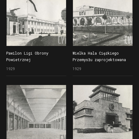
Pawilon Ligi Obrony
Wielka Hala Ciężkiego
Powietrznej
Przemysłu zaprojektowana
i Przeciwgazowej (z lewej)
przez Rogera Sławskiego
1929
1929
oraz Pałac Targowy w czasie
na Powszechną Wystawę
Powszechnej Wystawy
Krajową (Pewukę)
Krajowej (Pewuki)