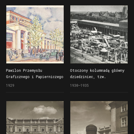
Krajową (Pewukę)
Pawilon Przemysłu
Otoczony kolumnadą główny
Graficznego i Papierniczego
dziedziniec, tzw.
na Powszechnej Wystawie
Pl. św. Marka,
1929
1930–1935
Krajowej (Pewuce), akwarela
zaprojektowany przez Rogera
B. Kopczyńskiego
Sławskiego na Powszechną
Wystawę Krajową (Pewukę)