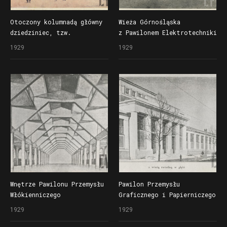
Otoczony kolumnadą główny
Wieża Górnośląska
dziedziniec, tzw.
z Pawilonem Elektrotechniki
Pl. św. Marka,
z kolumnadą zaprojektowaną
1929
1929
zaprojektowany przez Rogera
przez Rogera Sławskiego
Sławskiego na Powszechną
w czasie Powszechnej
Wystawę Krajową (Pewukę),
Wystawy Krajowej (Pewuki)
akwarela B. Kopczyńskiego
Wnętrze Pawilonu Przemysłu
Pawilon Przemysłu
Włókienniczego
Graficznego i Papierniczego
zaprojektowanego
na Powszechnej Wystawie
1929
1929
przez Rogera Sławskiego
Krajowej (Pewuce)
na Powszechną Wystawę