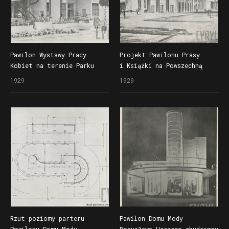
Pawilon Wystawy Pracy
Projekt Pawilonu Prasy
Kobiet na terenie Parku
i Książki na Powszechną
Wilsona w czasie
Wystawę Krajową (Pewukę)
1929
1929
Powszechnej Wystawy
Krajowej (Pewuki), w głębi
szczyty kamienic przy
ul. Matejki
Rzut poziomy parteru
Pawilon Domu Mody