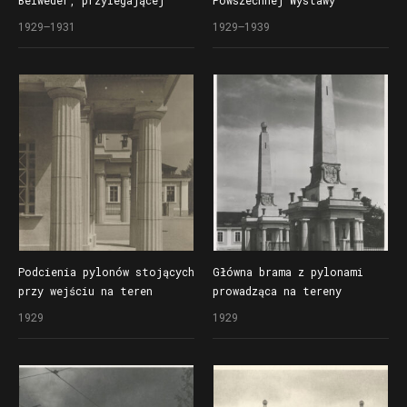
Belweder, przylegającej
Powszechnej Wystawy
do Domu Administracyjnego
Krajowej (Pewuki) od strony
1929–1931
1929–1939
Powszechnej Wystawy
ul. Głogowskiej
Krajowej (Pewuki)
Podcienia pylonów stojących
Główna brama z pylonami
przy wejściu na teren
prowadząca na tereny
Powszechnej Wystawy
wschodnie Powszechnej
1929
1929
Krajowej (Pewuki)
Wystawy Krajowej (Pewuki)