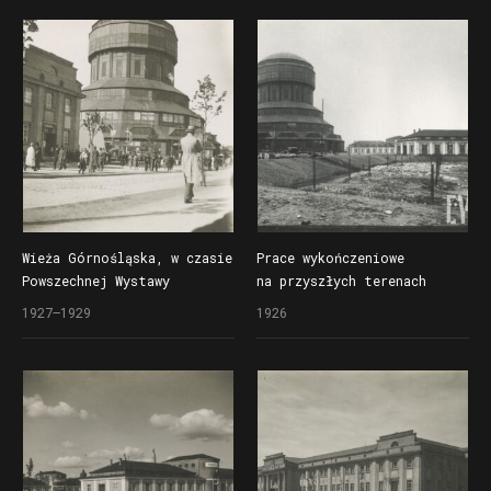
Wieża Górnośląska, w czasie
Prace wykończeniowe
Powszechnej Wystawy
na przyszłych terenach
Krajowej (Pewuki)
Powszechnej Wystawy
1927–1929
1926
eksponowano w niej
Krajowej (Pewuki)
osiągnięcia polskiego
w sąsiedztwie Wieży
przemysłu metalowego
Górnośląskiej