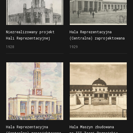
Niezrealizowany projekt
Hala Reprezentacyjna
Hali Reprezentacyjnej
(Centralna) zaprojektowana
(Centralnej) na Powszechną
przez Rogera Sławskiego,
1928
1929
Wystawę Krajową (Pewukę),
w czasie Powszechnej
główne wejście (westybul)
Wystawy Krajowej (Pewuki)
na tereny wschodnie wystawy
główne wejście (westybul)
na tereny wschodnie wystawy
Hala Reprezentacyjna
Hala Maszyn zbudowana