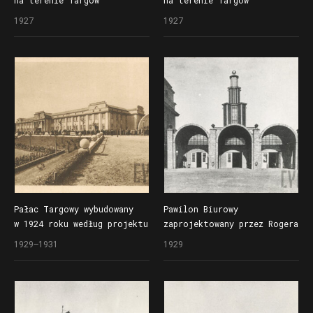
na terenie Targów
na terenie Targów
Poznańskich w 1927 roku,
Poznańskich w 1927 roku,
1927
1927
z lewej fragment Pałacu
z lewej fragment Pałacu
Targowego, w głębi Wieża
Targowego, z prawej Dom
Górnośląska
Administracyjny
z restauracją Belweder
Pałac Targowy wybudowany
Pawilon Biurowy
w 1924 roku według projektu
zaprojektowany przez Rogera
Stefana Cybichowskiego,
Sławskiego, przylegający
1929–1931
1929
w czasie Powszechnej
do Pawilonu Przemysłu
Wystawy Krajowej (Pewuki)
Ciężkiego (Pałac Targowy)
w budynku prezentowano
na Powszechnej Wystawie
osiągnięcia przemysłu
Krajowej (Pewuce)
metalowego