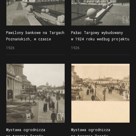
Pawilony bankowe na Targach
Pałac Targowy wybudowany
Poznańskich, w czasie
w 1924 roku według projektu
Powszechnej Wystawy
Stefana Cybichowskiego,
1926
1926
Krajowej (Pewuki)
w czasie Powszechnej
przeznaczone na monopole
Wystawy Krajowej (Pewuki)
państwowe oraz biura
w budynku prezentowano
obsługi (w głębi)
przemysł metalowy
Wystawa ogrodnicza
Wystawa ogrodnicza