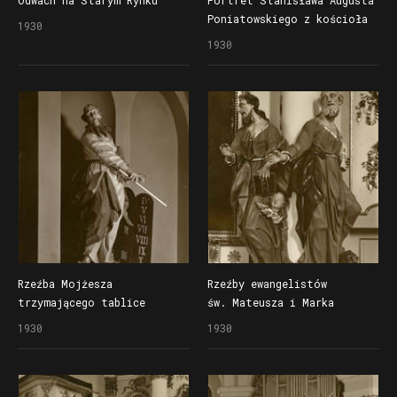
Poniatowskiego z kościoła
1930
św. Krzyża (obecnie kościół
1930
Wszystkich Świętych)
Rzeźba Mojżesza
Rzeźby ewangelistów
trzymającego tablice
św. Mateusza i Marka
z dekalogiem w kościele
w kościele św. Krzyża
1930
1930
św. Krzyża (obecnie kościół
(obecnie kościół Wszystkich
Wszystkich Świętych)
Świętych)