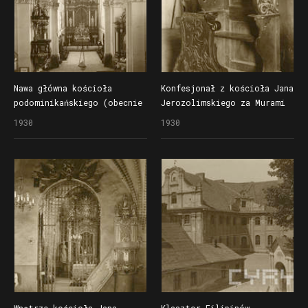
Nawa główna kościoła
Konfesjonał z kościoła Jana
podominikańskiego (obecnie
Jerozolimskiego za Murami
kościół jezuicki)
1930
1930
Wnętrze kościoła Jana
Klasztor Filipinów