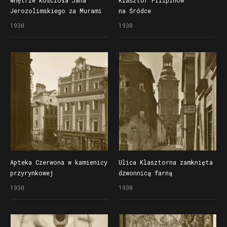
Jerozolimskiego za Murami
na Śródce
1930
1930
Apteka Czerwona w kamienicy
Ulica Klasztorna zamknięta
przyrynkowej
dzwonnicą farną
1930
1930