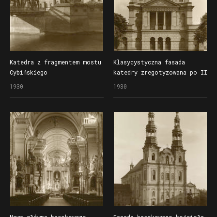
Katedra z fragmentem mostu
Klasycystyczna fasada
Cybińskiego
katedry zregotyzowana po II
wojnie światowej
1930
1930
Nawa główna barokowego
Fasada barokowego kościoła