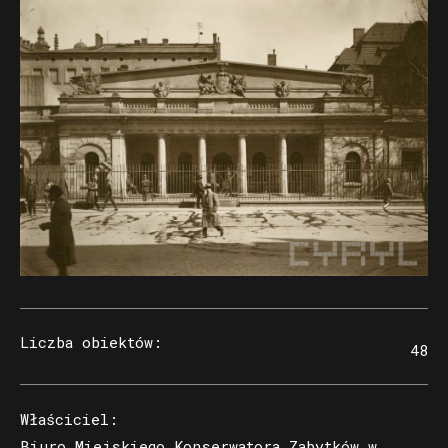
Liczba obiektów
:
48
Właściciel
:
Biuro Miejskiego Konserwatora Zabytków w