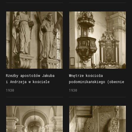
Rzeźby apostołów Jakuba
Wnętrze kościoła
i Andrzeja w kościele
podominikańskiego (obecnie
Bernardynów
kościół jezuicki)
1930
1930