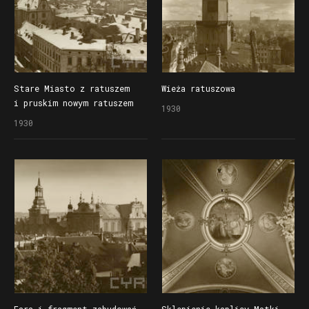
Stare Miasto z ratuszem
Wieża ratuszowa
i pruskim nowym ratuszem
1930
rozebranym po II wojnie
1930
światowej
Fara i fragment zabudowań
Sklepienie kaplicy Matki