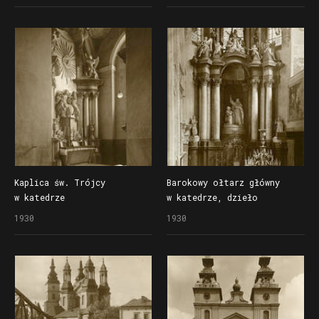
Kaplica św. Trójcy
Barokowy ołtarz główny
w katedrze
w katedrze, dzieło
Augustyna Schopsa
1930
1930