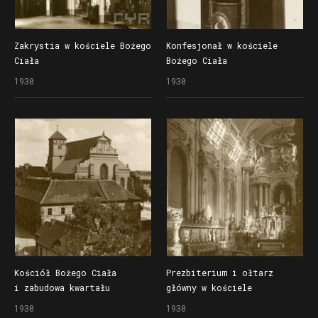
Zakrystia w kościele Bożego
Konfesjonał w kościele
Ciała
Bożego Ciała
1930
1930
Kościół Bożego Ciała
Prezbiterium i ołtarz
i zabudowa kwartału
główny w kościele
obecnych ulic Krakowskiej
Bernardynów (Franciszka
1930
1930
i Łąkowej
Serafickiego)