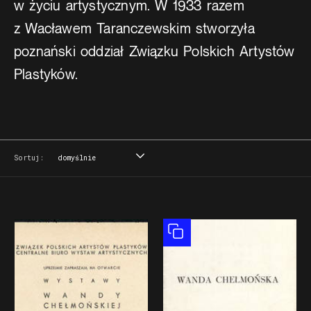
w życiu artystycznym. W 1933 razem
z Wacławem Taranczewskim stworzyła
poznański oddział Związku Polskich Artystów
Plastyków.
Sortuj:
domyślnie
domyślnie
tytuł
data
miejsce
Obiekt złożony