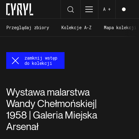
A +
Przeglądaj zbiory
Kolekcje A-Z
Mapa kolekcji
Przeglądaj zbiory
Kolekcje A-Z
Mapa kolekcji
zamknij wstęp
do kolekcji
Wystawa malarstwa
Wandy Chełmońskiej|
1958 | Galeria Miejska
Arsenał