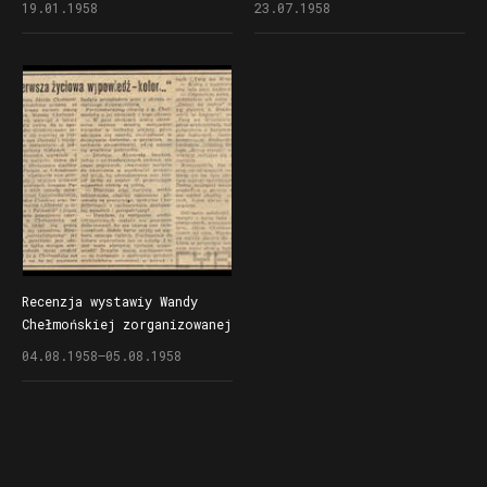
19.01.1958
23.07.1958
w Centralnym Biurze Wystaw
w Centralnym Biurze Wystaw
Artystycznych w Poznaniu
Artystycznych w Poznaniu
(Odwach)
(Odwach)
Recenzja wystawiy Wandy
Chełmońskiej zorganizowanej
przez ZPAP w Centralnym
04.08.1958–05.08.1958
Biurze Wystaw Artystycznych
w Poznaniu (Odwach)