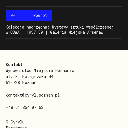
Powrót
Kolekcja nadrzędna: Wystawy sztuki współczesnej
w CBWA | 1957–59 | Galeria Miejska Arsenał
Kontakt
Wydawnictwo Miejskie Posnania
ul. F. Ratajczaka 44
61-728 Poznań
kontakt@cyryl.poznan.pl
+48 61 854 07 63
O Cyrylu
Partnerzy