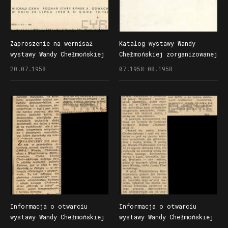
Zaproszenie na wernisaż
Katalog wystawy Wandy
wystawy Wandy Chełmońskiej
Chełmońskiej zorganizowanej
zorganizowanej przez ZPAP
przez ZPAP w Centralnym
20.07.1958
07.1958–08.1958
w Centralnym Biurze Wystaw
Biurze Wystaw Artystycznych
Artystycznych w Poznaniu
w Poznaniu (Odwach)
(Odwach)
Informacja o otwarciu
Informacja o otwarciu
wystawy Wandy Chełmońskiej
wystawy Wandy Chełmońskiej
zorganizowanej przez ZPAP
zorganizowanej przez ZPAP