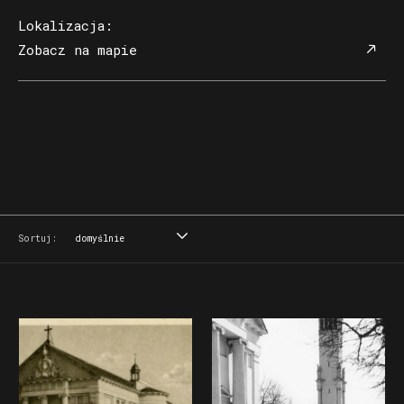
Lokalizacja
:
Zobacz na mapie
Sortuj:
domyślnie
domyślnie
tytuł
data
miejsce