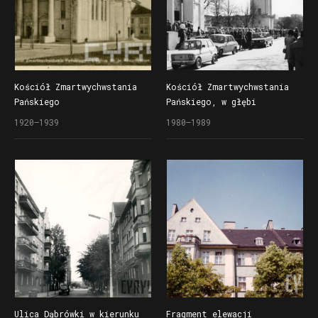
Kościół Zmartwychwstania
Kościół Zmartwychwstania
Pańskiego
Pańskiego, w głębi
wolnostojąca dzwonnica
1920–1939
1980–1989
(kampanila) ozdobiona
na narożach rzeźbami
polskich świętych
Ulica Dąbrówki w kierunku
Fragment elewacji