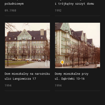
południowym
i trójkątny szczyt domu
przy ul. Dąbrówki 1
09.1968
1992
Dom mieszkalny na narożniku
Domy mieszkalne przy
ulic Langiewicza 17
ul. Dąbrówki 13-16
i Dąbrówki 13, przed nim
1994
1994
skwer (dzisiaj skwer
Bogdana Jańskiego)