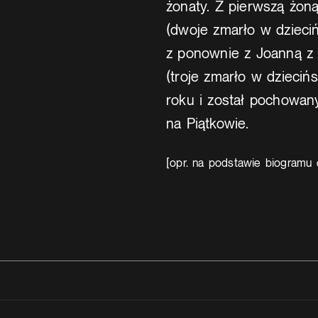
żonaty. Z pierwszą żon
(dwoje zmarło w dzieciń
z ponownie z Joanną z 
(troje zmarło w dzieciń
roku i został pochowan
na Piątkowie.
[opr. na podstawie biogramu 