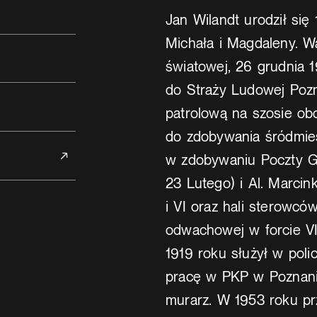
Jan Wilandt urodził si
Michała i Magdaleny. Wa
światowej, 26 grudnia 1
do Straży Ludowej Pozn
patrolową na szosie obo
do zdobywania śródmieśc
w zdobywaniu Poczty Gł
23 Lutego) i Al. Marci
i VI oraz hali sterowc
odwachowej w forcie VI
1919 roku służył w polic
pracę w PKP w Poznaniu
murarz. W 1953 roku pr