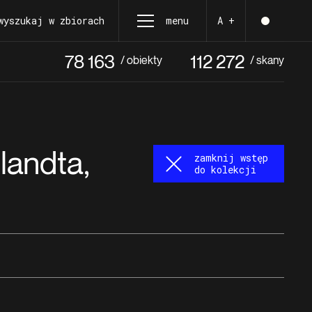
wyszukaj w zbiorach
menu
A +
78 163
112 272
/ obiekty
/ skany
landta,
zamknij wstęp
do kolekcji