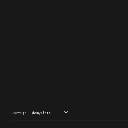
Sortuj:
domyślnie
domyślnie
tytuł