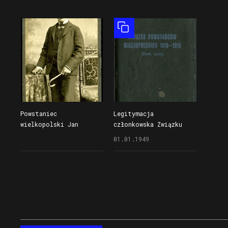
data
miejsce
Obiekt złożony
Powstaniec
Legitymacja
wielkopolski Jan
członkowska Związku
Wilandt na początku XX
Powstańców
01.01.1949
wieku
Wielkopolskich 1918-
1919 Jana Wilandta