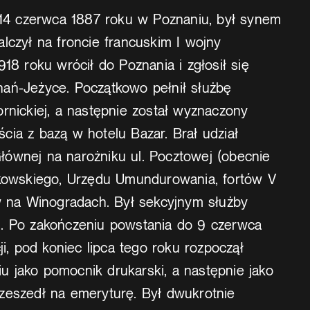
ę 14 czerwca 1887 roku w Poznaniu, był synem
lczył na froncie francuskim I wojny
918 roku wrócił do Poznania i zgłosił się
ań-Jeżyce. Początkowo pełnił służbę
rnickiej, a następnie został wyznaczony
ia z bazą w hotelu Bazar. Brał udział
ównej na narożniku ul. Pocztowej (obecnie
nkowskiego, Urzędu Umundurowania, fortów V
ów na Winogradach. Był sekcyjnym służby
. Po zakończeniu powstania do 9 czerwca
ji, pod koniec lipca tego roku rozpoczął
 jako pomocnik drukarski, a następnie jako
zeszedł na emeryturę. Był dwukrotnie