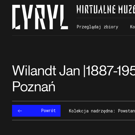
Przeglądaj zbiory
K
Przeglądaj zbiory
K
Wilandt Jan |1887-195
Poznań
Powrót
Kolekcja nadrzędna: Powstan