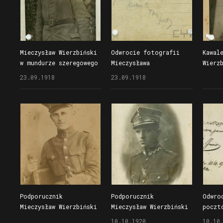
Mieczysław Wierzbiński
Odwrocie fotografii
Kawal
w mundurze szeregowego
Mieczysława
Wierz
wojsk niemieckich
Wierzbińskiego
parad
23.09.1918
23.09.1918
odznaczony żelaznym
w mundurze szeregowego
Drago
krzyżem II klasy
wojsk niemieckich
sprze
odznaczonego żelaznym
krzyżem II klasy
z dedykacją dla brata
Karola
Podporucznik
Podporucznik
Odwro
Mieczysław Wierzbiński
Mieczysław Wierzbiński
poczt
w mundurze Wojsk
w mundurze Wojska
przed
10.10.1920
10.10