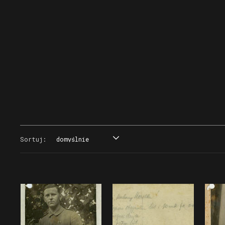
Sortuj:
domyślnie
domyślnie
tytuł
data
miejsce