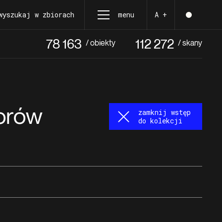
wyszukaj w zbiorach
menu
A +
78 163
112 272
/ obiekty
/ skany
iorów
zamknij wstęp
do kolekcji