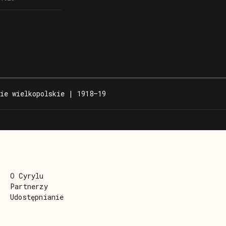
rucznika
ysława
bińskiego
durze Wojska
iego (wzór 19),
nej wysłane
rze 10
iernika 1920 roku
ałk
ie wielkopolskie | 1918–19
O Cyrylu
Partnerzy
Udostępnianie