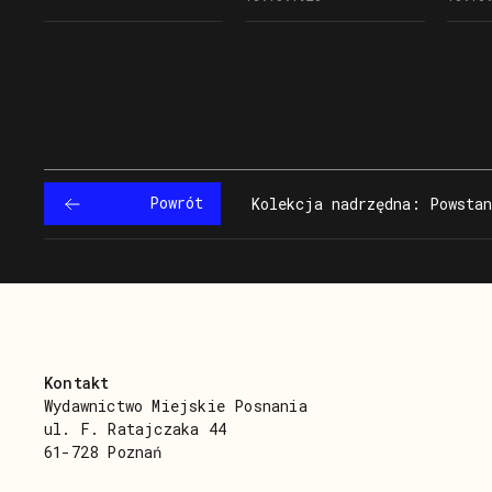
Wielkopolskich i czapce
Polskiego (wzór 19),
podpo
z orłem wielkopolskim
zdjęcie-pocztówka
Miecz
wysłane siostrze 10
Wierz
października 1920 roku
w mun
z Suwałk
Polsk
wysła
siost
paźdz
z Suw
Powrót
Kolekcja nadrzędna: Powstan
Kontakt
Wydawnictwo Miejskie Posnania
ul. F. Ratajczaka 44
61-728 Poznań