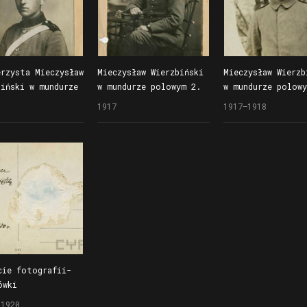
erzysta Mieczysław
Mieczysław Wierzbiński
Mieczysław Wierzb
biński w mundurze
w mundurze polowym 2.
w mundurze polowy
nym 2. Pułku
Pułku Dragonów w Pińsku
Pułku Dragonów (n
1917
1917–1918
nów, fotografia
na Polesiu w 1917 roku
wzoru) i czapce
d 1914 roku
podoficerskiej,
fotografia wykon
po 1917 roku
cie fotografii-
ówki
stawiającej
.1920