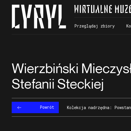
Przeglądaj zbiory
K
Przeglądaj zbiory
K
Wierzbiński Mieczysł
Stefanii Steckiej
Powrót
Kolekcja nadrzędna: Powstan