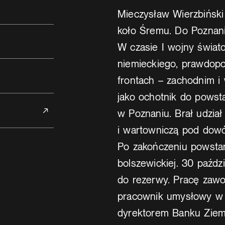
Mieczysław Wierzbiński
koło Śremu. Do Poznania
W czasie I wojny świat
niemieckiego, prawdopo
frontach – zachodnim i 
jako ochotnik do powst
w Poznaniu. Brał udział
i wartowniczą pod dow
Po zakończeniu powstan
bolszewickiej. 30 paźdz
do rezerwy. Pracę zawo
pracownik umysłowy w 
dyrektorem Banku Ziem