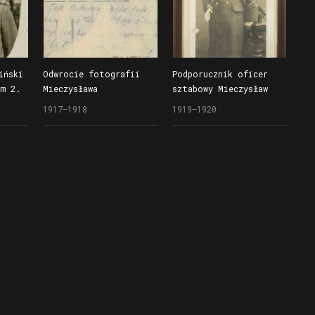
iński
Odwrocie fotografii
Podporucznik oficer
m 2.
Mieczysława
sztabowy Mieczysław
owego
Wierzbińskiego
Wierzbiński w mundurze
1917–1918
1919–1920
w mundurze polowym 2.
Wojsk Wielkopolskich,
Pułku Dragonów (nowego
fot. z 1919 lub 1920
ana
wzoru) i czapce
roku
podoficerskiej,
fotografia wykonana
po 1917 roku