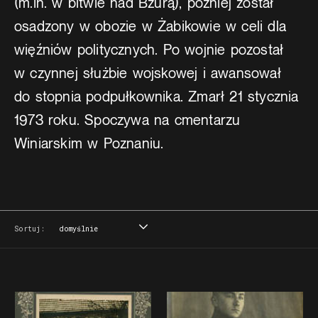
(m.in. w bitwie nad Bzurą), później został
osadzony w obozie w Żabikowie w celi dla
więźniów politycznych. Po wojnie pozostał
w czynnej służbie wojskowej i awansował
do stopnia podpułkownika. Zmarł 21 stycznia
1973 roku. Spoczywa na cmentarzu
Winiarskim w Poznaniu.
Sortuj:
domyślnie
domyślnie
tytuł
data
miejsce