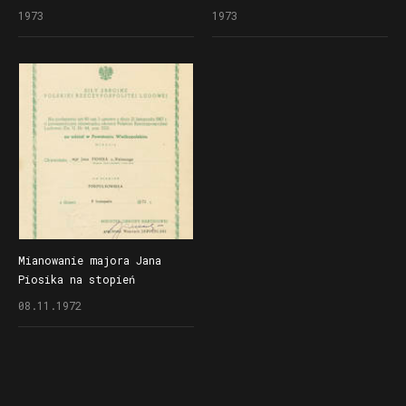
powstańcom wielkopolskim
powstańcom wielkopolskim
1973
1973
Mianowanie majora Jana
Piosika na stopień
podpułkownika
08.11.1972