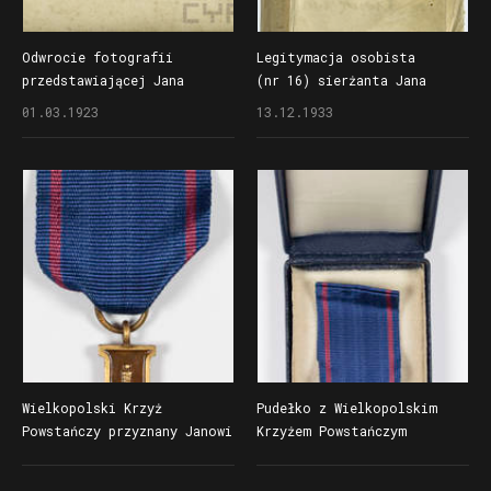
Odwrocie fotografii
Legitymacja osobista
przedstawiającej Jana
(nr 16) sierżanta Jana
Piosika w mundurze
Piosika z czasów zawodowej
01.03.1923
13.12.1933
żołnierza 55. Pułku
służby w Wojsku Polskim
Piechoty z odznaką
pamiątkową 14.
Wielkopolskiej Dywizji
Piechoty, na ramieniu
widoczne szewrony za służbę
frontową
Wielkopolski Krzyż
Pudełko z Wielkopolskim
Powstańczy przyznany Janowi
Krzyżem Powstańczym
Piosikowi, awers
przyznanym Janowi Piosikowi