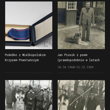
Pudełko z Wielkopolskim
Jan Piosik z psem
Krzyżem Powstańczym
(prawdopodobnie w latach
przyznanym Janowi Piosikowi
60-tych XX wieku)
10.10.1960–12.12.1969