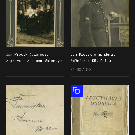
Jan Piosik (pierwszy
Jan Piosik w mundurze
z prawej) z ojcem Walentym,
żołnierza 55. Pułku
matką Marią i rodzeństwem
Piechoty z odznaką
01.03.1923
prawdopodobnie w okresie
pamiątkową 14.
I wojny światowej
Wielkopolskiej Dywizji
Piechoty, na ramieniu
Obiekt złożony
widoczne szewrony za służbę
frontową