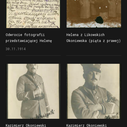
Odwrocie fotografii
Helena z Likowskich
przedstawiającej Helenę
Okoniewska (piąta z prawej)
Likowską i Kazimierza
i Kazimierz Okoniewski
30.11.1914
Okoniewskiego z tekstem
w mundurze armii
pozdrowień dla rodziców
niemieckiej (drugi
Kazimierza
z prawej), okres I wojny
światowej
Kazimierz Okoniewski
Kazimierz Okoniewski