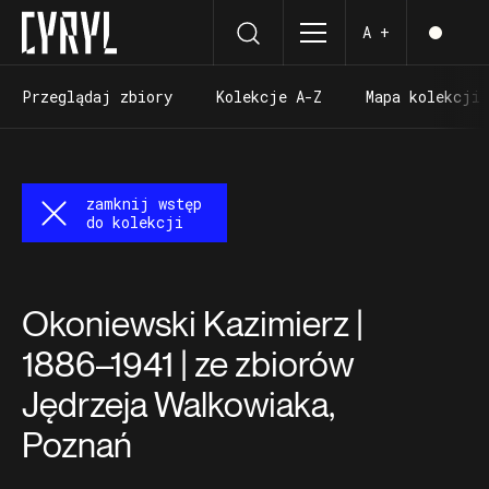
A +
Przeglądaj zbiory
Kolekcje A-Z
Mapa kolekcji
Przeglądaj zbiory
Kolekcje A-Z
Mapa kolekcji
zamknij wstęp
do kolekcji
Okoniewski Kazimierz |
1886–1941 | ze zbiorów
Jędrzeja Walkowiaka,
Poznań