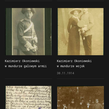
jako pocztówka
z pozdrowieniami dla Anety
Turkiewicz
Kazimierz Okoniewski
Kazimierz Okoniewski
w mundurze galowym armii
w mundurze wojsk
niemieckiej, na głowie
niemieckich ze swoją
30.11.1914
pikielhauba z ozdobnym
przyszłą żoną Heleną
pióropuszem z włosia
Likowską
końskiego, początek XX
wieku