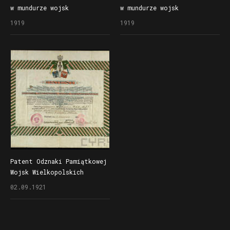
w mundurze wojsk
w mundurze wojsk
wielkopolskich
wielkopolskich
1919
1919
Patent Odznaki Pamiątkowej
Wojsk Wielkopolskich
przyznanej Tadeuszowi
02.09.1921
Wojtkowskiemu, podpisany
przez Dowództwo Okręgu
Generalnego w Poznaniu,
m.in. kapitana Kazimierza