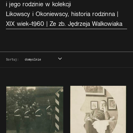
i jego rodzinie w kolekcji
Likowscy i Okoniewscy, historia rodzinna |
XIX wiek–1960 | Ze zb. Jędrzeja Walkowiaka
Sortuj:
domyślnie
domyślnie
tytuł
data
miejsce