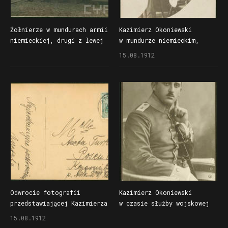
Żołnierze w mundurach armii
Kazimierz Okoniewski
niemieckiej, drugi z lewej
w mundurze niemieckim,
Kazimierz Okoniewski, pocz.
fotografia wykorzystana
15.08.1912
XX wieku
jako pocztówka
Odwrocie fotografii
Kazimierz Okoniewski
przedstawiającej Kazimierza
w czasie służby wojskowej
Okoniewskiego w mundurze
w armii niemieckiej,
15.08.1912
niemieckim wykorzystanej
początek XX wieku