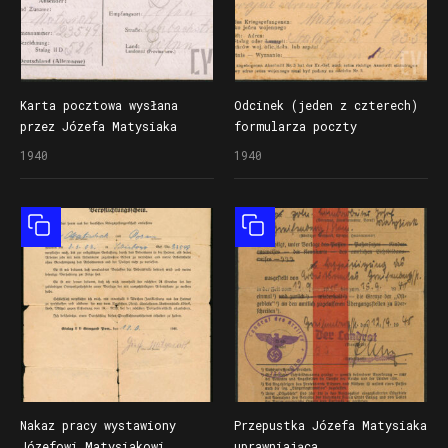
Karta pocztowa wysłana
Odcinek (jeden z czterech)
przez Józefa Matysiaka
formularza poczty
do żony Franciszki z obozu
jenieckiej z wiadomością
1940
1940
jenieckiego Stalag II D
od Józefa Matysiaka
w Stargardzie Pomorskim
do żony Franciszki
(dzisiaj Stargard)
ze Stalagu II D
Obiekt złożony
Obiekt złożony
w Stargardzie Pomorskim
(dzisiaj Stargard)
Nakaz pracy wystawiony
Przepustka Józefa Matysiaka
Józefowi Matysiakowi
uprawniająca