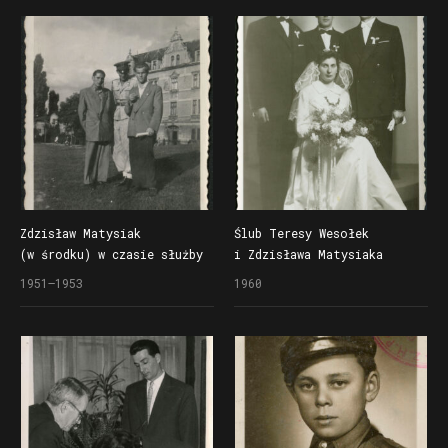
Zdzisław Matysiak
Ślub Teresy Wesołek
(w środku) w czasie służby
i Zdzisława Matysiaka
wojskowej w 36. Specjalnym
(pierwszy z prawej),
1951–1953
1960
Pułku Lotniczym na Okęciu
świadkowie (od lewej):
w Warszawie
Zygmunt Matysiak i Czesław
Niepoń