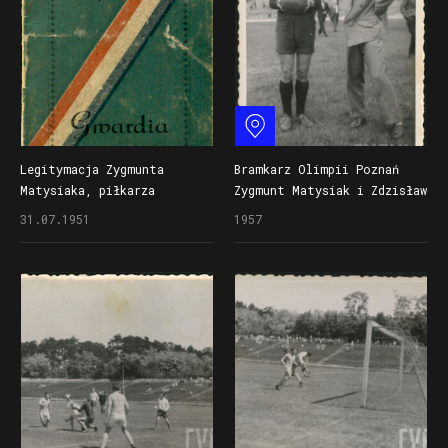
Zobacz na mapie
Legitymacja Zygmunta
Bramkarz Olimpii Poznań
Matysiaka, piłkarza
Zygmunt Matysiak i Zdzisław
Zrzeszenia Sportowego
Zamysłowski przed meczem
31.07.1951
1957
Gwardia (od 1957 roku
na stadionie Olimpii
Olimpia)
na Golęcinie