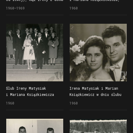
Matysiak, na pochodzie
od lewej świadkowie:
1960–1969
1960
pierwszomajowym
Zdzisław Matysiak, Zygmunt
Matysiak, Stefan
Książkiewicz i Edmund
Książkiewicz
Ślub Ireny Matysiak
Irena Matysiak i Marian
i Mariana Książkiewicza
Książkiewicz w dniu ślubu
w kościele Najświętszego
1960
1960
Serca Jezusa i św. Floriana
na Jeżycach