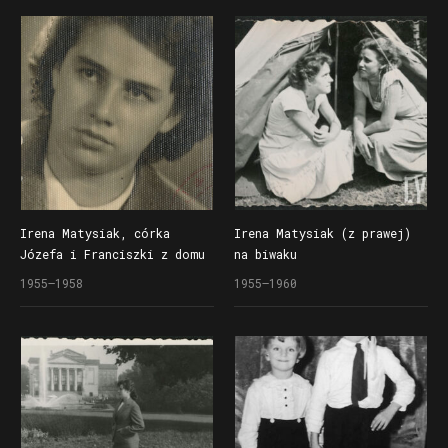
przed budynkiem Szkoły
Podstawowej nr 7 przy
ul. Dąbrowskiego (dzisiaj
SP nr 107)
Irena Matysiak, córka
Irena Matysiak (z prawej)
Józefa i Franciszki z domu
na biwaku
Stelmaszyk
1955–1958
1955–1960