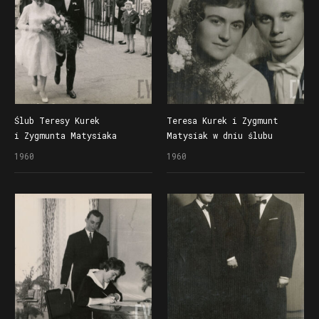
Ślub Teresy Kurek
Teresa Kurek i Zygmunt
i Zygmunta Matysiaka
Matysiak w dniu ślubu
w kościele Najświętszego
1960
1960
Serca Jezusa i św. Floriana
na Jeżycach