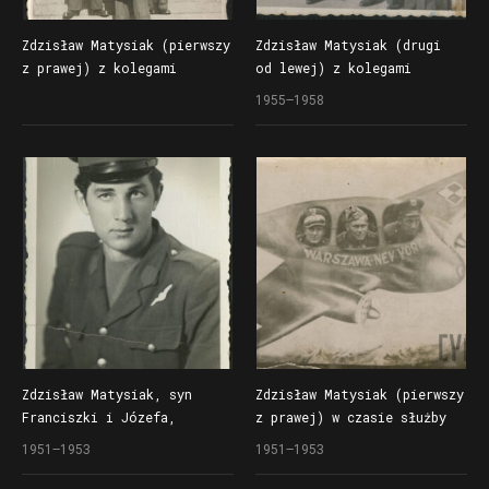
Zdzisław Matysiak (pierwszy
Zdzisław Matysiak (drugi
z prawej) z kolegami
od lewej) z kolegami
przed Operą
1955–1958
Zdzisław Matysiak, syn
Zdzisław Matysiak (pierwszy
Franciszki i Józefa,
z prawej) w czasie służby
żołnierz 36. Specjalnego
wojskowej w 36. Specjalnym
1951–1953
1951–1953
Pułku Lotniczego Warszawa
Pułku Lotniczym na Okęciu
Okęcie
w Warszawie