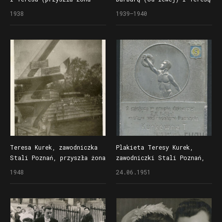
Zygmunta Matysiaka)
(przyszłą żoną Zygmunta
1938
1939–1940
Matysiaka)
Teresa Kurek, zawodniczka
Plakieta Teresy Kurek,
Stali Poznań, przyszła żona
zawodniczki Stali Poznań,
Zygmunta Matysiaka,
za zajęcie 3. miejsca
1948
24.06.1951
na pływalni przy
w wyścigu wpław pod mostami
ul. Niestachowskiej
Poznania