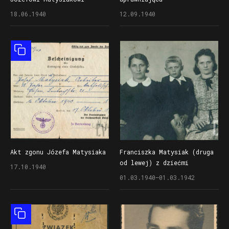
po uwolnieniu z obozu
do jednorazowego
18.06.1940
12.09.1940
jenieckiego Stalag II D
przekroczenia granicy
w Stargardzie Pomorskim
(okręgów?) po uwolnieniu
(dzisiaj Stargard)
ze Stalagu II D
Obiekt złożony
w Stargardzie Pomorskim
(dzisiaj Stargard)
Akt zgonu Józefa Matysiaka
Franciszka Matysiak (druga
od lewej) z dziećmi
17.10.1940
(od lewej): Zdzisławem,
01.03.1940–01.03.1942
Zygmuntem i najmłodszą
Ireną (pierwsza z prawej)
Obiekt złożony