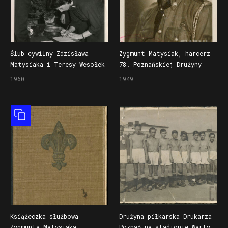
Ślub cywilny Zdzisława
Zygmunt Matysiak, harcerz
Matysiaka i Teresy Wesołek
78. Poznańskiej Drużyny
Harcerzy im. Stanisława
1960
1949
Czarnieckiego w Poznaniu
Obiekt złożony
Książeczka służbowa
Drużyna piłkarska Drukarza
Zygmunta Matysiaka,
Poznań na stadionie Warty