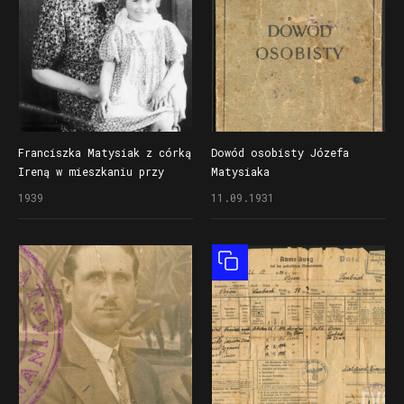
Franciszka Matysiak z córką
Dowód osobisty Józefa
Ireną w mieszkaniu przy
Matysiaka
ul. Poznańskiej 21
1939
11.09.1931
Obiekt złożony