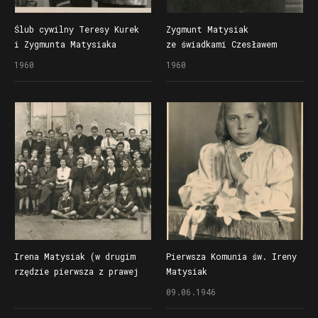
Ślub cywilny Teresy Kurek
Zygmunt Matysiak
i Zygmunta Matysiaka
ze świadkami Czesławem
Nieponiem i Zdzisławem
1960
1960
Matysiakiem w dniu ślubu
Irena Matysiak (w drugim
Pierwsza Komunia św. Ireny
rzędzie pierwsza z prawej
Matysiak
za plecami koleżanki),
09.06.1946
córka Franciszki i Józefa,
ze swoją klasą VI lub VII