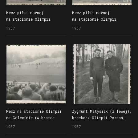
Mecz piłki nożnej
Mecz piłki nożnej
na stadionie Olimpii
na stadionie Olimpii
na Golęcinie, w ciemnym
na Golęcinie, w bramce
1957
1957
stroju bramkarz Olimpii
Olimpii Poznań Zygmunt
Poznań Zygmunt Matysiak
Matysiak
Mecz na stadionie Olimpii
Zygmunt Matysiak (z lewej),
na Golęcinie (w bramce
bramkarz Olimpii Poznań,
Olimpii Poznań stał
na Golęcinie
1957
1957
Zygmunt Matysiak)