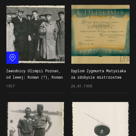
Zobacz na mapie
Zawodnicy Olimpii Poznań,
Dyplom Zygmunta Matysiaka
od lewej: Roman (?), Roman
za zdobycie mistrzostwa
Słowiński, Zygmunt
Poznańskiej Ligi Okręgowej
1957
26.01.1958
Matysiak, nn, Zdzisław
w piłce nożnej w 1957 roku
Zamysłowski