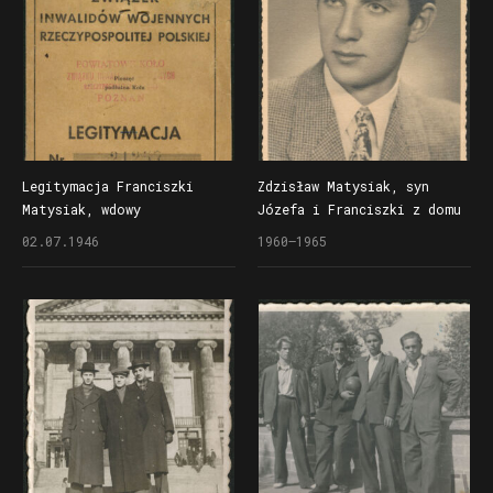
Legitymacja Franciszki
Zdzisław Matysiak, syn
Matysiak, wdowy
Józefa i Franciszki z domu
po poległym na wojnie
Stelmaszyk
02.07.1946
1960–1965
Józefie Matysiaku,
członkini Związku Inwalidów
Wojennych RP