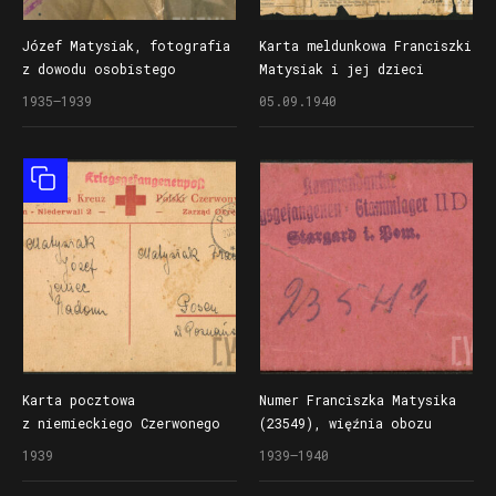
Józef Matysiak, fotografia
Karta meldunkowa Franciszki
z dowodu osobistego
Matysiak i jej dzieci
w Poznaniu przy
1935–1939
05.09.1940
ul. Poznańskiej
(Lenbachstrasse)
Obiekt złożony
Karta pocztowa
Numer Franciszka Matysika
z niemieckiego Czerwonego
(23549), więźnia obozu
Krzyża z informacją
jenieckiego Stalag II D
1939
1939–1940
o czasowym pobycie jeńca
w Stargardzie Pomorskim
Józefa Matysiaka w obozie
(dzisiaj Stargard)