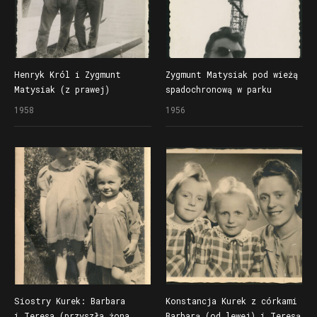
Henryk Król i Zygmunt
Zygmunt Matysiak pod wieżą
Matysiak (z prawej)
spadochronową w parku
na przystani Klubu
Sołackim
1958
1956
Kajakowego Budowlani
na prawym brzegu Warty przy
moście Rocha
Siostry Kurek: Barbara
Konstancja Kurek z córkami
i Teresa (przyszła żona
Barbarą (od lewej) i Teresą