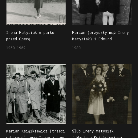
Irena Matysiak w parku
Marian (przyszły mąż Ireny
przed Operą
Matysiak) i Edmund
Książkiewicz
1960–1962
1939
Marian Książkiewicz (trzeci
Ślub Ireny Matysiak
od lewej), mąż Ireny z domu
i Mariana Książkiewicza,