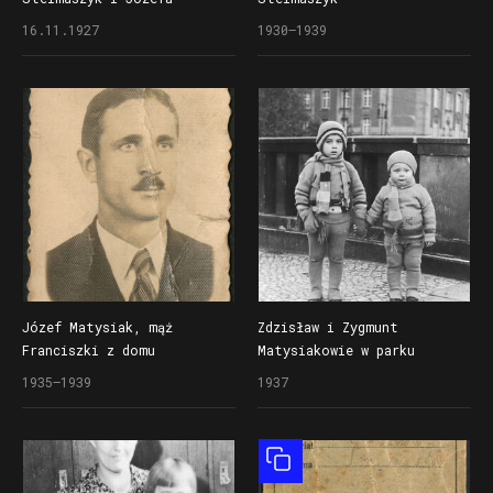
Matysiaka
16.11.1927
1930–1939
Józef Matysiak, mąż
Zdzisław i Zygmunt
Franciszki z domu
Matysiakowie w parku
Stelmaszyk
przed Operą
1935–1939
1937
Obiekt złożony