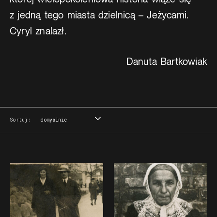
z jedną tego miasta dzielnicą – Jeżycami.
Cyryl znalazł.
Danuta Bartkowiak
Sortuj:
domyślnie
domyślnie
tytuł
data
miejsce