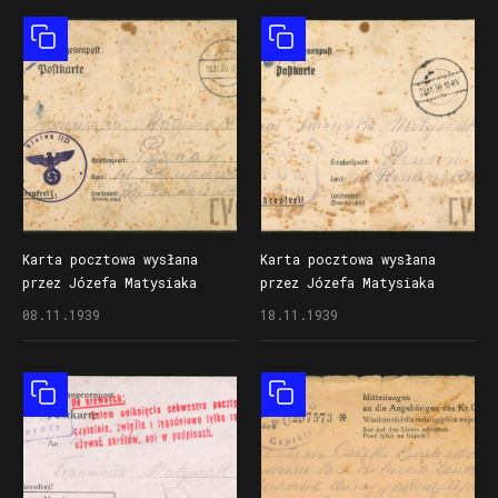
w Radomiu
Obiekt złożony
Obiekt złożony
Karta pocztowa wysłana
Karta pocztowa wysłana
przez Józefa Matysiaka
przez Józefa Matysiaka
do żony Franciszki z obozu
do żony Franciszki z obozu
08.11.1939
18.11.1939
jenieckiego Stalag II D
jenieckiego Stalag II D
w Stargardzie Pomorskim
w Stargardzie Pomorskim
(dzisiaj Stargard)
(dzisiaj Stargard)
Obiekt złożony
Obiekt złożony