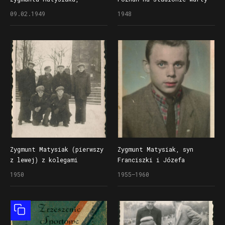
harcerza 78. Poznańskiej
przy ul. Rolnej, bramkarz
09.02.1949
1948
Drużyny Harcerzy
Zygmunt Matysiak drugi
im. Stanisława
od lewej
Czarnieckiego w Poznaniu
Zygmunt Matysiak (pierwszy
Zygmunt Matysiak, syn
z lewej) z kolegami
Franciszki i Józefa
przed Operą
1950
1955–1960
Obiekt złożony