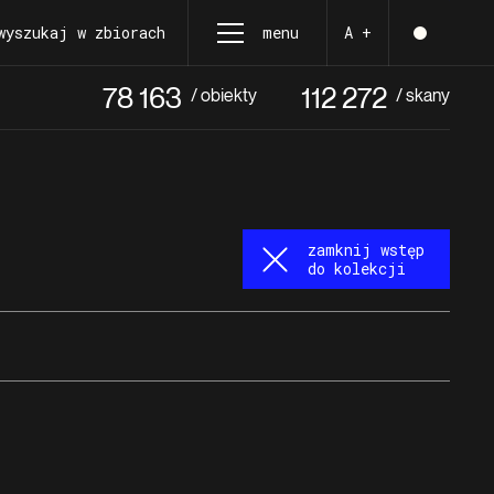
wyszukaj w zbiorach
menu
A +
78 163
112 272
/ obiekty
/ skany
zamknij wstęp
do kolekcji