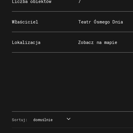
Liczba obiektów
7
Właściciel
Teatr Ósmego Dnia
Lokalizacja
Zobacz na mapie
Sortuj:
domyślnie
domyślnie
tytuł