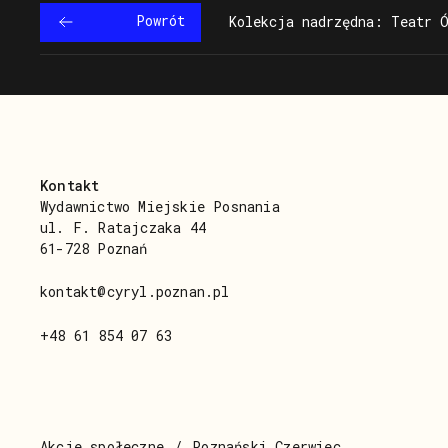
z formacji
Labor
Powrót
Kolekcja nadrzędna: Teatr 
Laboratorium
Kontakt
Wydawnictwo Miejskie Posnania
ul. F. Ratajczaka 44
61-728 Poznań
kontakt@cyryl.poznan.pl
+48 61 854 07 63
Akcje społeczne
Poznański Czerwiec