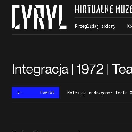
Przeglądaj zbiory
K
Przeglądaj zbiory
K
Integracja | 1972 | T
Powrót
Kolekcja nadrzędna: Teatr 