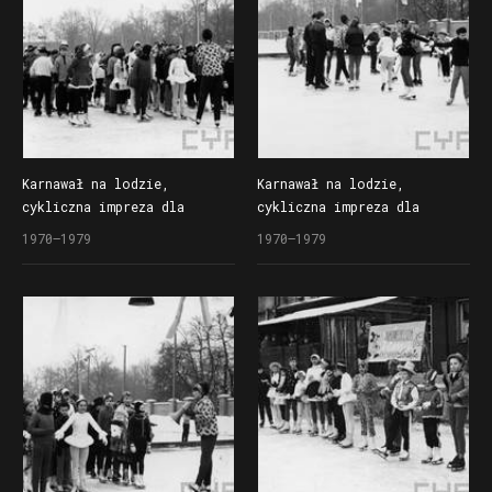
Karnawał na lodzie,
Karnawał na lodzie,
cykliczna impreza dla
cykliczna impreza dla
dzieci organizowana
dzieci organizowana
1970–1979
1970–1979
przez Społem Poznańską
przez Społem Poznańską
Spółdzielnię Spożywców
Spółdzielnię Spożywców
na lodowisku Bogdanka
na lodowisku Bogdanka