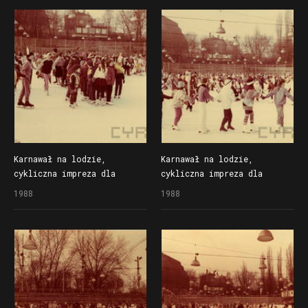
na lodowisku Bogdanka
na lodowisku Bogdanka
Karnawał na lodzie,
Karnawał na lodzie,
cykliczna impreza dla
cykliczna impreza dla
dzieci organizowana
dzieci organizowana
1988
1988
przez Społem Poznańską
przez Społem Poznańską
Spółdzielnię Spożywców
Spółdzielnię Spożywców
na lodowisku Bogdanka
na lodowisku Bogdanka