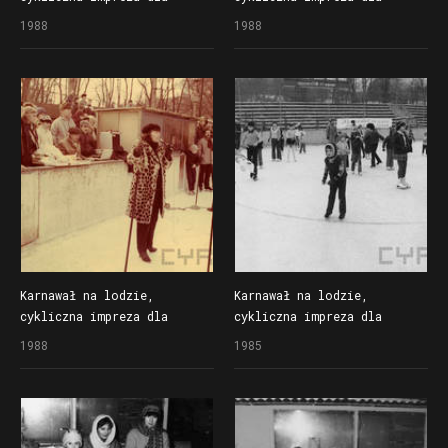
dzieci organizowana
dzieci organizowana
1988
1988
przez Społem Poznańską
przez Społem Poznańską
Spółdzielnię Spożywców
Spółdzielnię Spożywców
na lodowisku Bogdanka
na lodowisku Bogdanka
Karnawał na lodzie,
Karnawał na lodzie,
cykliczna impreza dla
cykliczna impreza dla
dzieci organizowana
dzieci organizowana
1988
1985
przez Społem Poznańską
przez Społem Poznańską
Spółdzielnię Spożywców
Spółdzielnię Spożywców
na lodowisku Bogdanka
na lodowisku Bogdanka