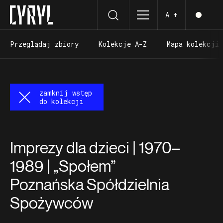
A +
Przeglądaj zbiory
Kolekcje A-Z
Mapa kolekcji
Przeglądaj zbiory
Kolekcje A-Z
Mapa kolekcji
zamknij wstęp
do kolekcji
Imprezy dla dzieci | 1970–
1989 | „Społem”
Poznańska Spółdzielnia
Spożywców