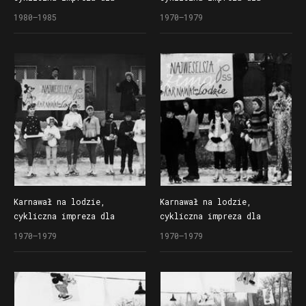
dzieci organizowana
dzieci organizowana
1980–1985
1970–1979
przez Społem Poznańską
przez Społem Poznańską
Spółdzielnię Spożywców
Spółdzielnię Spożywców
na lodowisku Bogdanka
na lodowisku Bogdanka
Karnawał na lodzie,
Karnawał na lodzie,
cykliczna impreza dla
cykliczna impreza dla
dzieci organizowana
dzieci organizowana
1970–1979
1970–1979
przez Społem Poznańską
przez Społem Poznańską
Spółdzielnię Spożywców
Spółdzielnię Spożywców
na lodowisku Bogdanka
na lodowisku Bogdanka