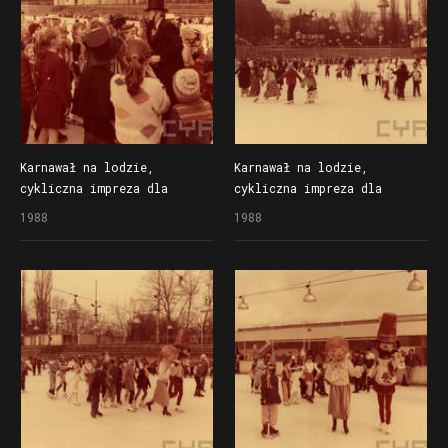
Karnawał na lodzie,
Karnawał na lodzie,
cykliczna impreza dla
cykliczna impreza dla
dzieci organizowana
dzieci organizowana
1988
1988
przez Społem Poznańską
przez Społem Poznańską
Spółdzielnię Spożywców
Spółdzielnię Spożywców
na lodowisku Bogdanka
na lodowisku Bogdanka