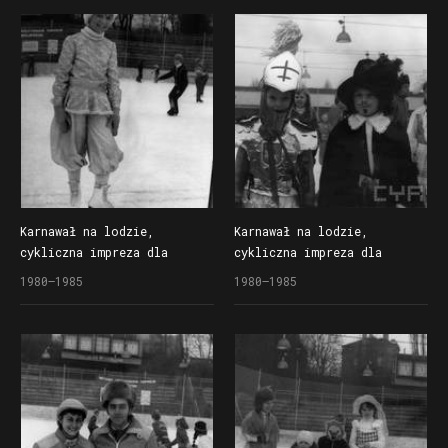
na lodowisku Bogdanka
na lodowisku Bogdanka
Karnawał na lodzie,
Karnawał na lodzie,
cykliczna impreza dla
cykliczna impreza dla
dzieci organizowana
dzieci organizowana
1980–1985
1980–1985
przez Społem Poznańską
przez Społem Poznańską
Spółdzielnię Spożywców
Spółdzielnię Spożywców
na lodowisku Bogdanka
na lodowisku Bogdanka