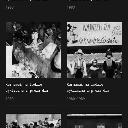
dzieci organizowana
dzieci organizowana
1983
1983
przez Społem Poznańską
przez Społem Poznańską
Spółdzielnię Spożywców
Spółdzielnię Spożywców
na lodowisku Bogdanka
na lodowisku Bogdanka
Karnawał na lodzie,
Karnawał na lodzie,
cykliczna impreza dla
cykliczna impreza dla
dzieci organizowana
dzieci organizowana
1983
1980–1989
przez Społem Poznańską
przez Społem Poznańską
Spółdzielnię Spożywców
Spółdzielnię Spożywców
na lodowisku Bogdanka
na lodowisku Bogdanka