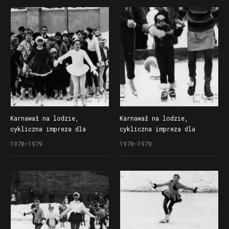
na lodowisku Bogdanka
na lodowisku Bogdanka
Karnawał na lodzie,
Karnawał na lodzie,
cykliczna impreza dla
cykliczna impreza dla
dzieci organizowana
dzieci organizowana
1970–1979
1970–1979
przez Społem Poznańską
przez Społem Poznańską
Spółdzielnię Spożywców
Spółdzielnię Spożywców
na lodowisku Bogdanka
na lodowisku Bogdanka