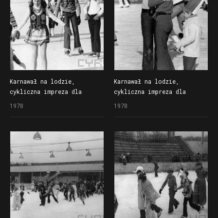
Karnawał na lodzie,
Karnawał na lodzie,
cykliczna impreza dla
cykliczna impreza dla
dzieci organizowana
dzieci organizowana
1978
1978
przez Społem Poznańską
przez Społem Poznańską
Spółdzielnię Spożywców
Spółdzielnię Spożywców
na lodowisku Bogdanka
na lodowisku Bogdanka