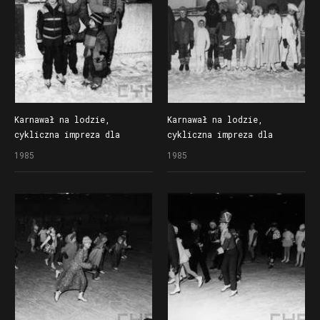
Karnawał na lodzie,
Karnawał na lodzie,
cykliczna impreza dla
cykliczna impreza dla
dzieci organizowana
dzieci organizowana
1985
1985
przez Społem Poznańską
przez Społem Poznańską
Spółdzielnię Spożywców
Spółdzielnię Spożywców
na lodowisku Bogdanka
na lodowisku Bogdanka