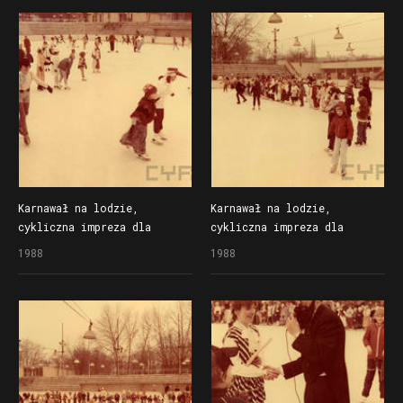
na lodowisku Bogdanka
na lodowisku Bogdanka
Karnawał na lodzie,
Karnawał na lodzie,
cykliczna impreza dla
cykliczna impreza dla
dzieci organizowana
dzieci organizowana
1988
1988
przez Społem Poznańską
przez Społem Poznańską
Spółdzielnię Spożywców
Spółdzielnię Spożywców
na lodowisku Bogdanka
na lodowisku Bogdanka