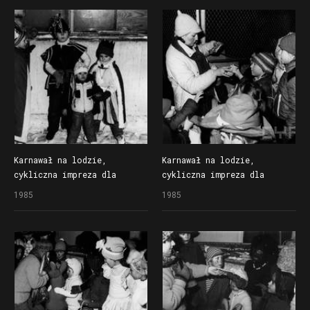
na lodowisku Bogdanka
na lodowisku Bogdanka
Karnawał na lodzie,
Karnawał na lodzie,
cykliczna impreza dla
cykliczna impreza dla
dzieci organizowana
dzieci organizowana
1985
1985
przez Społem Poznańską
przez Społem Poznańską
Spółdzielnię Spożywców
Spółdzielnię Spożywców
na lodowisku Bogdanka
na lodowisku Bogdanka