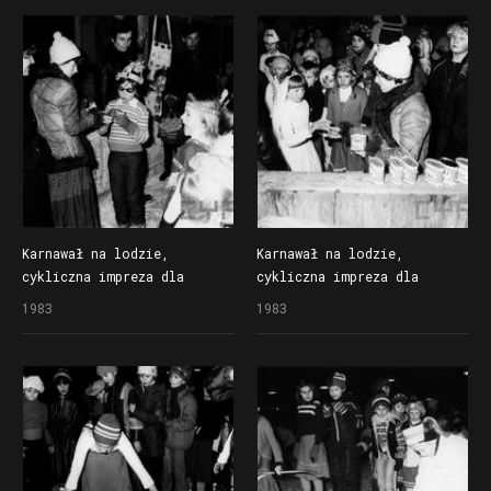
miejsce
Karnawał na lodzie,
Karnawał na lodzie,
cykliczna impreza dla
cykliczna impreza dla
dzieci organizowana
dzieci organizowana
1983
1983
przez Społem Poznańską
przez Społem Poznańską
Spółdzielnię Spożywców
Spółdzielnię Spożywców
na lodowisku Bogdanka
na lodowisku Bogdanka