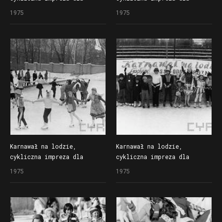
dzieci organizowana
dzieci organizowana
1975
1975
przez Społem Poznańską
przez Społem Poznańską
Spółdzielnię Spożywców
Spółdzielnię Spożywców
na lodowisku Bogdanka
na lodowisku Bogdanka
Karnawał na lodzie,
Karnawał na lodzie,
cykliczna impreza dla
cykliczna impreza dla
dzieci organizowana
dzieci organizowana
1975
1975
przez Społem Poznańską
przez Społem Poznańską
Spółdzielnię Spożywców
Spółdzielnię Spożywców
na lodowisku Bogdanka
na lodowisku Bogdanka