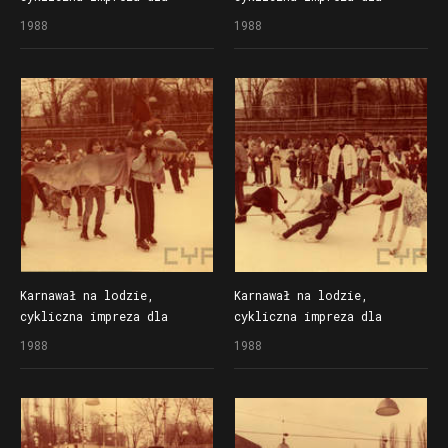
dzieci organizowana
dzieci organizowana
1988
1988
przez Społem Poznańską
przez Społem Poznańską
Spółdzielnię Spożywców
Spółdzielnię Spożywców
na lodowisku Bogdanka
na lodowisku Bogdanka
Karnawał na lodzie,
Karnawał na lodzie,
cykliczna impreza dla
cykliczna impreza dla
dzieci organizowana
dzieci organizowana
1988
1988
przez Społem Poznańską
przez Społem Poznańską
Spółdzielnię Spożywców
Spółdzielnię Spożywców
na lodowisku Bogdanka
na lodowisku Bogdanka