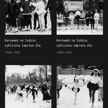
Karnawał na lodzie,
Karnawał na lodzie,
cykliczna impreza dla
cykliczna impreza dla
dzieci organizowana
dzieci organizowana
1980–1989
1980–1989
przez Społem Poznańską
przez Społem Poznańską
Spółdzielnię Spożywców
Spółdzielnię Spożywców
na lodowisku Bogdanka
na lodowisku Bogdanka