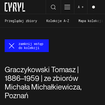
A +
Przeglądaj zbiory
Kolekcje A-Z
Mapa kolekcji
Przeglądaj zbiory
Kolekcje A-Z
Mapa kolekcji
zamknij wstęp
do kolekcji
Graczykowski Tomasz |
1886–1959 | ze zbiorów
Michała Michałkiewicza,
Poznań