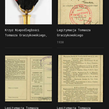
Krzyż Niepodległości
Legitymacja Tomasza
Tomasza Graczykowskiego,
Graczykowskiego
rewers
Towarzystwa Nauczycieli
1930
Szkół Średnich i Wyższych
Legitymacja Tomasza
Legitymacja Tomasza