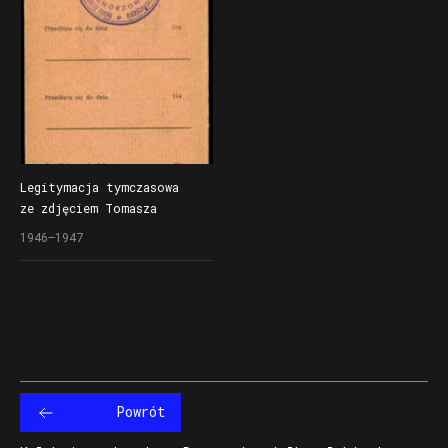
Legitymacja tymczasowa
ze zdjęciem Tomasza
Graczykowskiego Polskiego
1946–1947
Związku b. Więźniów
Politycznych Hitlerowskich
Więzień i Obozów
Koncentracyjnych
Powrót