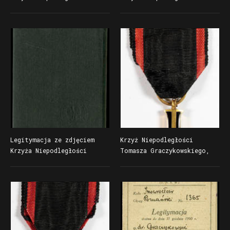
przyznanego Tomaszowi
przyznanego Tomaszowi
Graczykowskiemu
Graczykowskiemu
Legitymacja ze zdjęciem
Krzyż Niepodległości
Krzyża Niepodległości
Tomasza Graczykowskiego,
przyznanego Tomaszowi
awers
Graczykowskiemu