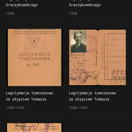
Graczykowskiego
Graczykowskiego
Towarzystwa Nauczycieli
Towarzystwa Nauczycieli
1930
1930
Szkół Średnich i Wyższych
Szkół Średnich i Wyższych
Legitymacja tymczasowa
Legitymacja tymczasowa
ze zdjęciem Tomasza
ze zdjęciem Tomasza
Graczykowskiego Polskiego
Graczykowskiego Polskiego
1946–1947
1946–1947
Związku b. Więźniów
Związku b. Więźniów
Politycznych Hitlerowskich
Politycznych Hitlerowskich
Więzień i Obozów
Więzień i Obozów
Koncentracyjnych
Koncentracyjnych