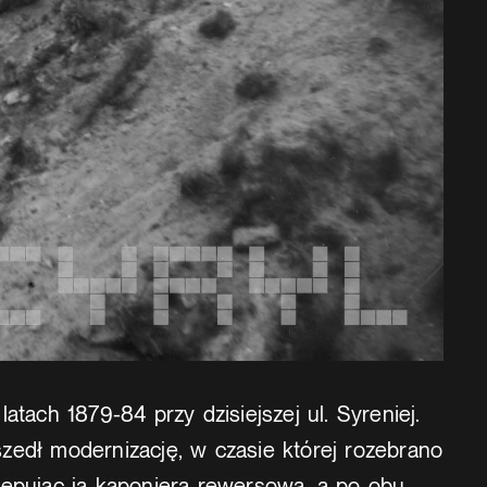
atach 1879-84 przy dzisiejszej ul. Syreniej.
zedł modernizację, w czasie której rozebrano
tępując ją kaponierą rewersową, a po obu