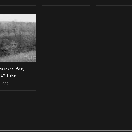
sowej w fosie
i fundamenty
od strony koszar
tałości fosy
 IV Hake
ównej, łuki
.1982
nione i wał
iający dzieło