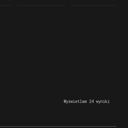
)
(widoczne pozostałości
na Głównej, widoczna
stropów)
rolka,
na której oparta była
kopuła obserwacyjna,
obręcze oraz siedzenie
Wyświetlam 24 wyniki