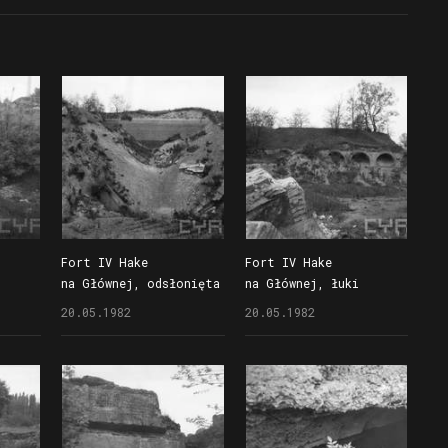
Fort IV Hake
Fort IV Hake
na Głównej, odsłonięta
na Głównej, łuki
ściana prochowni
wzmacniające w murze
20.05.1982
20.05.1982
omin
na lewym barku
przeciwskarpy na lewym
barku warowni