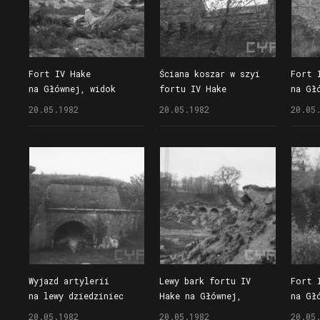
Fort IV Hake
Ściana koszar w szyi
Fort 
na Głównej, widok
fortu IV Hake
na Gł
z okolic lewego naroża
na Głównej
kosza
20.05.1982
20.05.1982
20.05
fosy na koszary
na le
(po prawej stronie)
główn
i prochownię (ściana
po lewej)
Wyjazd artylerii
Lewy bark fortu IV
Fort 
na lewy dziedziniec
Hake na Głównej,
na Gł
fortu IV Hake
widoczne pozostałości
pozos
20.05.1982
20.05.1982
20.05