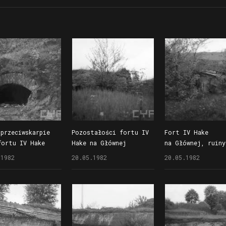
 przeciwskarpie
Pozostałości fortu IV
Fort IV Hake
fortu IV Hake
Hake na Głównej
na Głównej, ruiny
ównej
koszar w części
.1982
20.05.1982
20.05.1982
szyjowej, w tle k
elektrowni