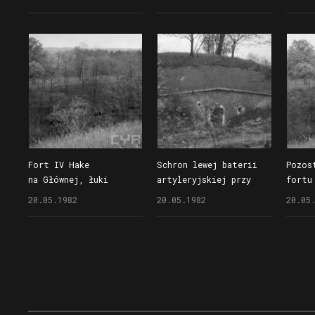
na Głównej, powyżej
przeciwskarpy fosy
rewer
pozostałości schronu
(łuki opróżnione)
fortu
pogotowia na wale
Fort IV Hake
Schron lewej baterii
Pozos
na Głównej, łuki
artyleryjskiej przy
fortu
opróżnione
forcie IV Hake
na Gł
20.05.1982
20.05.1982
20.05
w przeciwskarpie fosy
na Głównej
opróż
i wał osłaniający
osłan
dzieło wraz
z przedpolem