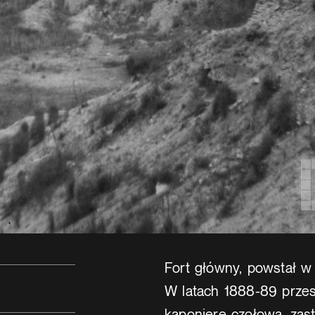
Fort główny, powstał w l
W latach 1888-89 przes
kaponierę czołową, zas