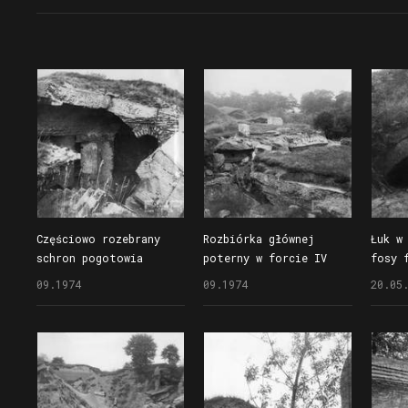
domyślnie
tytuł
data
miejsce
Częściowo rozebrany
Rozbiórka głównej
Łuk w
schron pogotowia
poterny w forcie IV
fosy 
na forcie IV Hake,
Hake, widoczne
na Gł
09.1974
09.1974
20.05
widoczny ceglano-
pozostałości stropów
betonowy strop, ściana
poterny głównej
tylna, wejście
i podwalni
do kopuły
obserwacyjnej i schody