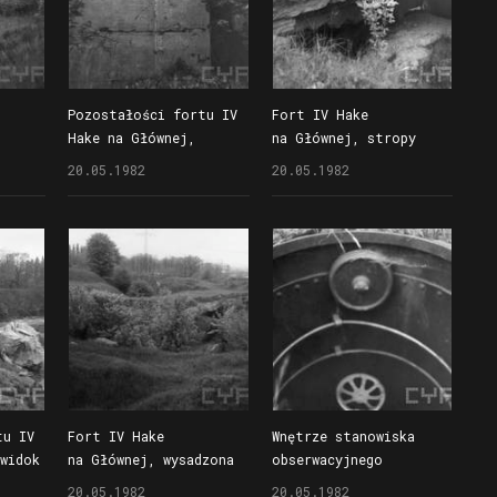
Pozostałości fortu IV
Fort IV Hake
p
Hake na Głównej,
na Głównej, stropy
eździe
stanowiska obserwatora
podwalni i poterna
20.05.1982
20.05.1982
artylerii
na lewy majdan fortu
tu IV
Fort IV Hake
Wnętrze stanowiska
widok
na Głównej, wysadzona
obserwacyjnego
nim
i zarośnięta podwalnia
na forcie IV Hake
20.05.1982
20.05.1982