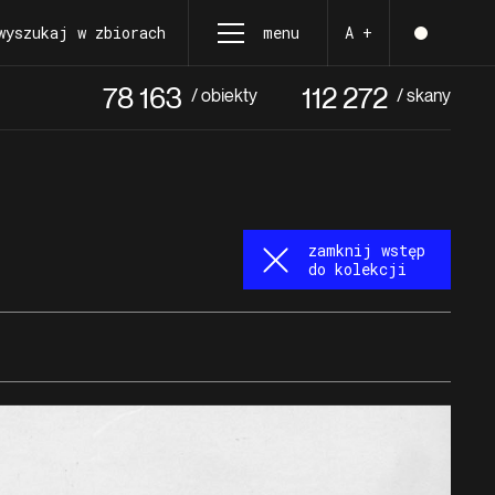
wyszukaj w zbiorach
menu
A +
78 163
112 272
/ obiekty
/ skany
zamknij wstęp
do kolekcji