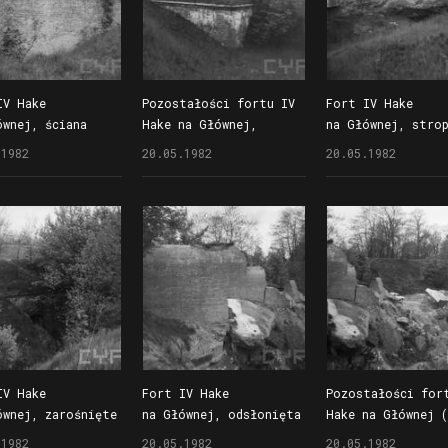
IV Hake
Pozostałości fortu IV
Fort IV Hake
ównej, ściana
Hake na Głównej,
na Głównej, stro
r w szyi fortu
podwalnia i wyjazd
podwalni przy wyj
.1982
20.05.1982
20.05.1982
wo od wjazdu
artyleryjski na prawy
artylerii na lewy
ego
majdan (zasłonięty
majdan
drzewem), powyżej
resztki trawersu,
w głębi komin
elektrowni
IV Hake
Fort IV Hake
Pozostałości for
ównej, zarośnięte
na Głównej, odsłonięta
Hake na Głównej (
tałości kaponiery
ściana koszar
w kierunku zachod
.1982
20.05.1982
20.05.1982