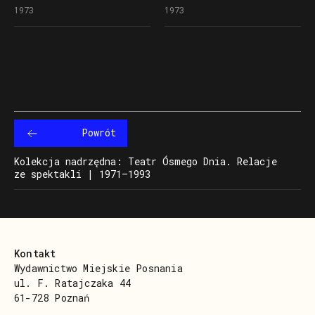
Dania na festiwalu Fama
Ósmego Dania na festiwalu
w spektaklu
w spektaklu
Wizja lokalna
Wizja lokalna
1973
1973
Fama w Świnoujściu
na festiwalu Fama
w Świnoujściu
na festiwalu Fama
w Świnoujściu
w Świnoujściu
Powrót
Kolekcja nadrzędna: Teatr Ósmego Dnia. Relacje
ze spektakli | 1971–1993
Kontakt
Wydawnictwo Miejskie Posnania
ul. F. Ratajczaka 44
61-728 Poznań