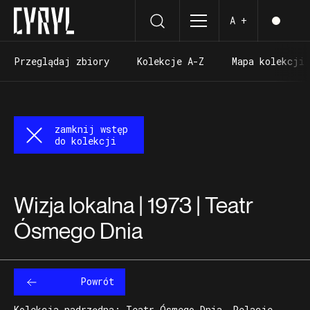
A +
Przeglądaj zbiory
Kolekcje A-Z
Mapa kolekcji
Przeglądaj zbiory
Kolekcje A-Z
Mapa kolekcji
zamknij wstęp
do kolekcji
Wizja lokalna | 1973 | Teatr
Ósmego Dnia
Powrót
Kolekcja nadrzędna: Teatr Ósmego Dnia. Relacje