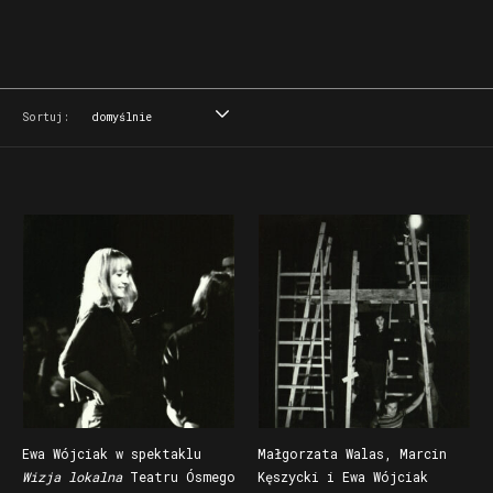
Sortuj:
domyślnie
domyślnie
tytuł
data
miejsce
Ewa Wójciak w spektaklu
Małgorzata Walas, Marcin
Ewa Wójciak w spektaklu
Małgorzata Walas, Marcin
Wizja lokalna
Teatru Ósmego
Kęszycki i Ewa Wójciak
Wizja lokalna
Teatru
Kęszycki i Ewa Wójciak