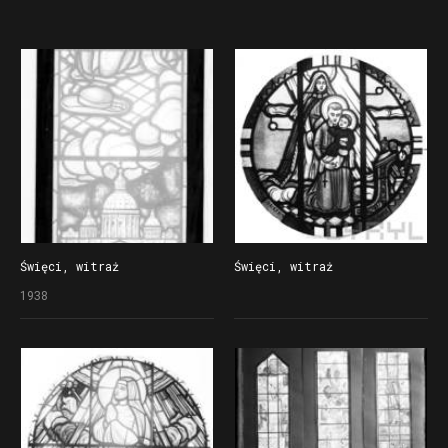
data
miejsce
Święci, witraż
Święci, witraż
1938