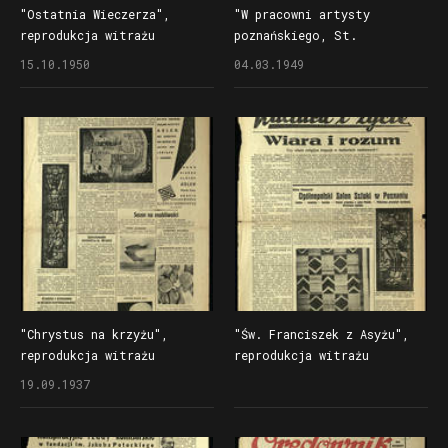
"Ostatnia Wieczerza",
"W pracowni artysty
reprodukcja witrażu
poznańskiego, St.
Stanisława Powalisza
Powalisza", artykuł
15.10.1950
04.03.1949
w "Słowie Powszechnym"
w "Ilustrowanym Kurierze
Polskim"
"Chrystus na krzyżu",
"Św. Franciszek z Asyżu",
reprodukcja witrażu
reprodukcja witrażu
Stanisława Powalisza
Stanisława Powalisza
19.09.1937
w "Kurierze Poznańskim"
w "Kulturze i życiu"