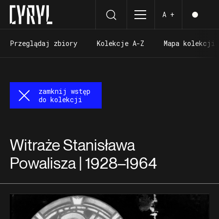
A +
Przeglądaj zbiory
Kolekcje A-Z
Mapa kolekcji
Przeglądaj zbiory
Kolekcje A-Z
Mapa kolekcji
zamknij wstęp
do kolekcji
Witraże Stanisława
Powalisza | 1928–1964