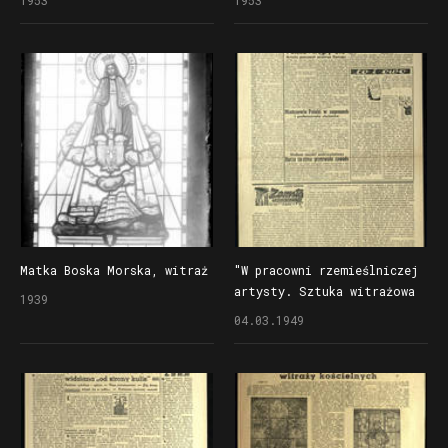
Matka Boska Morska, witraż
"W pracowni rzemieślniczej
artysty. Sztuka witrażowa
1939
widziana »od strony
04.03.1949
kulis«", artykuł
w "Ilustrowanym Kurierze
Polskim"