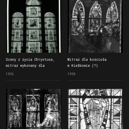
Sceny z życia Chrystusa,
Witraż dla kościoła
witraż wykonany dla
w Kiełbowie (?)
kościoła pw. Matki Boskiej
1956
1950
Bolesnej w Poznaniu