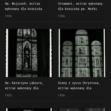
Św. Wojciech, witraż
Ornament, witraż wykonany
wykonany dla kościoła
dla kościoła pw. Matki
pw. św. Wojciecha
Boskiej Bolesnej w Poznaniu
1956
1956
w Poznaniu
Św. Katarzyna Laboure,
Sceny z życia Chrystusa,
witraż wykonany dla
witraż wykonany dla
kościoła pw. Przemienienia
kościoła pw. Matki Boskiej
1955
1956
Pańskiego w Poznaniu
Bolesnej w Poznaniu