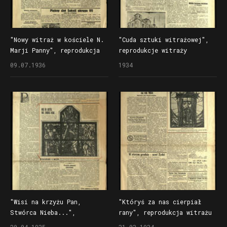
"Nowy witraż w kościele N.
"Cuda sztuki witrażowej",
Marji Panny", reprodukcja
reprodukcje witraży
witrażu Stanisława
i obrazów Stanisława
09.07.1936
1934
Powalisza i artykuł
Powalisza oraz wywiad
w "Słowie Pomorskim"
z autorem w "Nowym
Kurjerze"
"Wisi na krzyżu Pan,
"Któryś za nas cierpiał
Stwórca Nieba...",
rany", reprodukcja witrażu
reprodukcja witrażu
Stanisława Powalisza
20.04.1935
31.03.1934