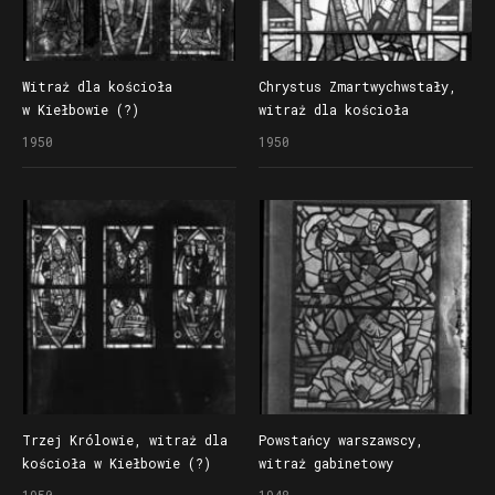
Witraż dla kościoła
Chrystus Zmartwychwstały,
w Kiełbowie (?)
witraż dla kościoła
w Kiełbowie (?)
1950
1950
Trzej Królowie, witraż dla
Powstańcy warszawscy,
kościoła w Kiełbowie (?)
witraż gabinetowy
1950
1948