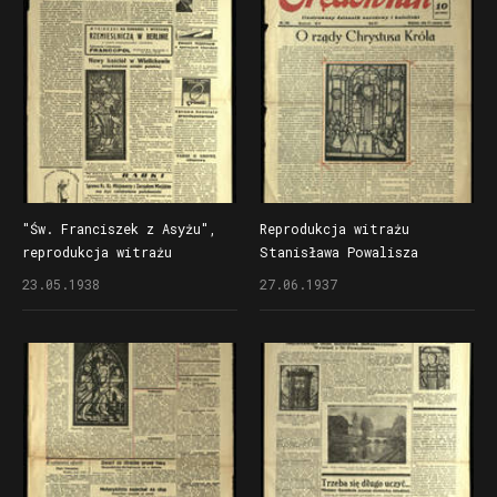
"Św. Franciszek z Asyżu",
Reprodukcja witrażu
reprodukcja witrażu
Stanisława Powalisza
Stanisława Powalisza
w artykule "O rządy
23.05.1938
27.06.1937
w "Małym Dzienniku"
Chrystusa Króla"
zamieszczonym
w "Orędowniku"