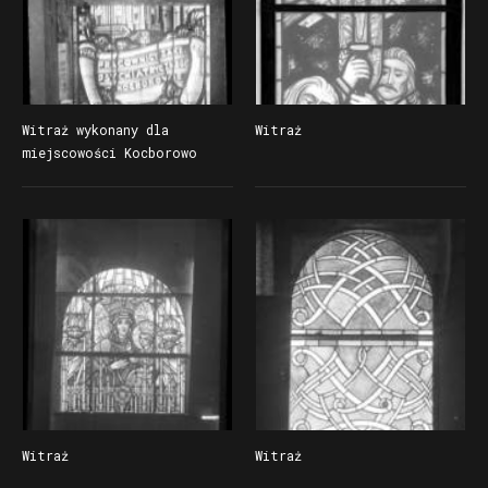
Witraż wykonany dla
Witraż
miejscowości Kocborowo
(obecnie dzielnica
Starogardu Gdańskiego)
Witraż
Witraż