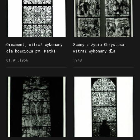
Ornament, witraż wykonany
Sceny z życia Chrystusa,
dla kościoła pw. Matki
witraż wykonany dla
Boskiej Bolesnej w Poznaniu
kościoła pw. św. Jana
01.01.1956
1948
Jerozolimskiego w Poznaniu