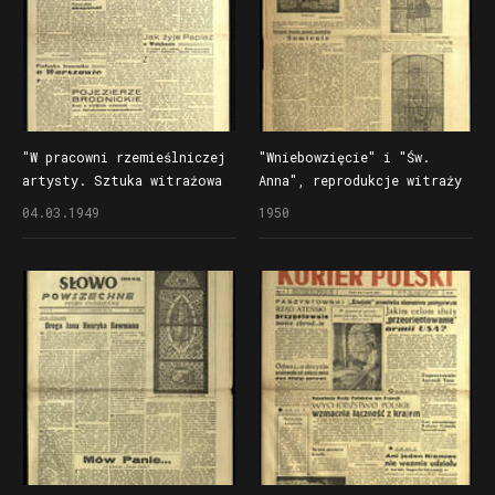
"W pracowni rzemieślniczej
"Wniebowzięcie" i "Św.
artysty. Sztuka witrażowa
Anna", reprodukcje witraży
widziana »od strony
Stanisława Powalisza
04.03.1949
1950
kulis«", artykuł
w "Słowie Powszechnym"
w "Ilustrowanym Kurierze
Polskim"