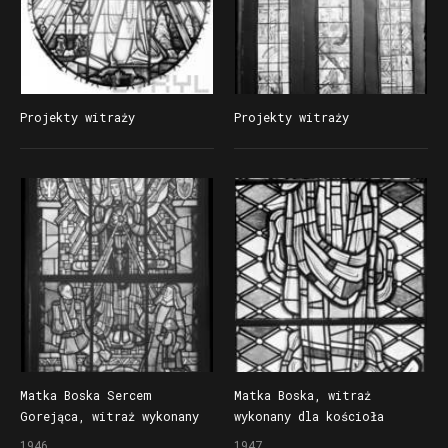
Projekty witraży
Projekty witraży
Matka Boska Sercem
Matka Boska, witraż
Gorejąca, witraż wykonany
wykonany dla kościoła
dla kościoła w Szamocinie
w Wielbarku Warmińskim
1946
1947