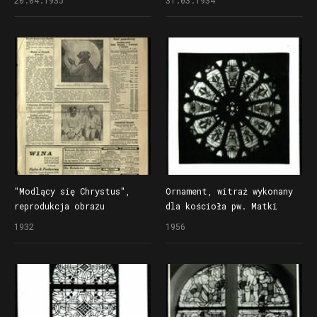
Stanisława Powalisza
w "Kurjerze Poznańskim"
w "Kurjerze Poznańskim"
"Modlący się Chrystus",
Ornament, witraż wykonany
reprodukcja obrazu
dla kościoła pw. Matki
Stanisława Powalisza
Boskiej Bolesnej w Poznaniu
1932
1956
w "Kurjerze Poznańskim"