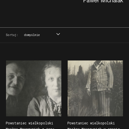
Paweł Michalak
Sortuj:
domyślnie
domyślnie
tytuł
data
miejsce
Powstaniec wielkopolski
Powstaniec wielkopolski