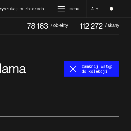
wyszukaj w zbiorach
menu
A +
78 163
112 272
/ obiekty
/ skany
Adama
zamknij wstęp
do kolekcji