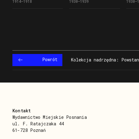
1914–1918
1930–1939
1930–
prawdopodobnie
w latach 30. XX wieku,
Wielk
w okresie I wojny
Michał Horowski stoi
wolsz
światowej
w drugim rzędzie piąty
30. X
od lewej
Powrót
Kolekcja nadrzędna: Powstan
Kontakt
Wydawnictwo Miejskie Posnania
ul. F. Ratajczaka 44
61-728 Poznań