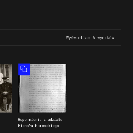
Wyświetlam 6 wyników
Obiekt złożony
Wspomnienia z udziału
Michała Horowskiego
iną
w powstaniu