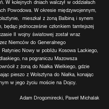
oń. W kolejnych dniach walczył w oddziałach
ach Powodowa. W okresie międzywojennym,
olsztynie, mieszkał z żoną Balbiną i synem
, będąc jednocześnie członkiem tamtejszej
czasie II wojny światowej został wraz
przez Niemców do Generalnego
i Ratyniec Nowy w pobliżu Kosowa Lackiego,
dlaskiego, na pograniczu Mazowsza
owrócił z żoną do Niałka Wielkiego, gdzie
ając pieszo z Wolsztyna do Niałka, konając
nym w jego życiu moście na Dojcy.
Adam Drogomirecki, Paweł Michalak