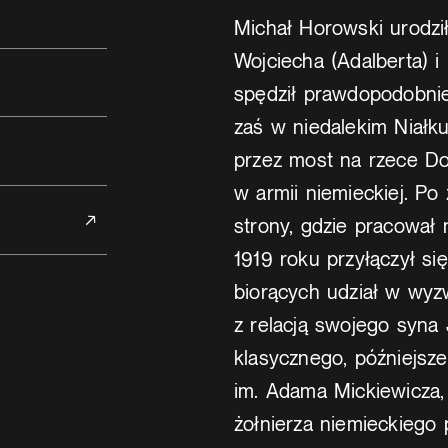
Michał Horowski urodzi
Wojciecha (Adalberta) i 
spędził prawdopodobnie
zaś w niedalekim Niałk
przez most na rzece Doj
w armii niemieckiej. P
strony, gdzie pracował 
1919 roku przyłączył s
biorących udział w wyz
z relacją swojego syna 
klasycznego, późniejsz
im. Adama Mickiewicza
żołnierza niemieckiego 