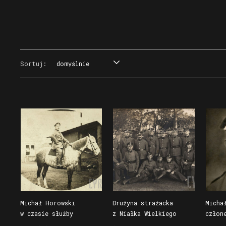
Sortuj:
domyślnie
domyślnie
tytuł
data
miejsce
Michał Horowski
Drużyna strażacka
Micha
w czasie służby
z Niałka Wielkiego
człon
w wojsku niemieckim,
(pow. wolsztyński)
straż