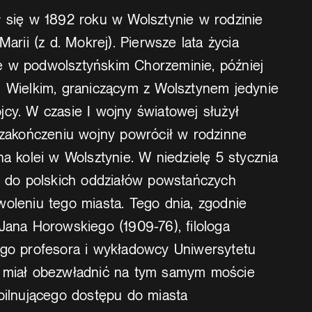
ł się w 1892 roku w Wolsztynie w rodzinie
Marii (z d. Mokrej). Pierwsze lata życia
 w podwolsztyńskim Chorzeminie, później
u Wielkim, graniczącym z Wolsztynem jedynie
cy. W czasie I wojny światowej służył
o zakończeniu wojny powrócił w rodzinne
na kolei w Wolsztynie. W niedzielę 5 stycznia
ię do polskich oddziałów powstańczych
woleniu tego miasta. Tego dnia, zgodnie
Jana Horowskiego (1909-76), filologa
ego profesora i wykładowcy Uniwersytetu
, miał obezwładnić na tym samym moście
pilnującego dostępu do miasta