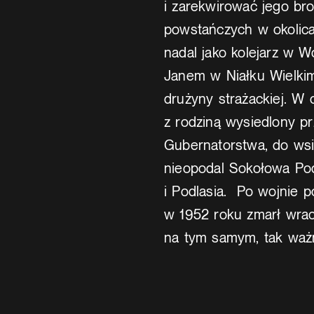
i zarekwirować jego br
powstańczych w okolic
nadal jako kolejarz w W
Janem w Niałku Wielkim
drużyny strażackiej. W 
z rodziną wysiedlony 
Gubernatorstwa, do ws
nieopodal Sokołowa Po
i Podlasia. Po wojnie p
w 1952 roku zmarł wrac
na tym samym, tak waż