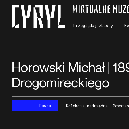
Przeglądaj zbiory
K
Przeglądaj zbiory
K
Horowski Michał | 1
Drogomireckiego
Powrót
Kolekcja nadrzędna: Powstan