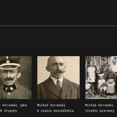
ł Horowski jako
Michał Horowski
Michał Horowski
ek drużyny
w czasie wysiedlenia
(siedzi pierwszy
ackiej z Niałka
do Generalnego
od prawej) z rodz