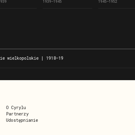
1939
1939–1945
1945–1952
iego (pow.
Gubernatorstwa podczas
przed domem w Nia
tyński) w latach
II wojny światowej
Wielkim po zakońc
X wieku
II wojny światowe
ie wielkopolskie | 1918–19
O Cyrylu
Partnerzy
Udostępnianie