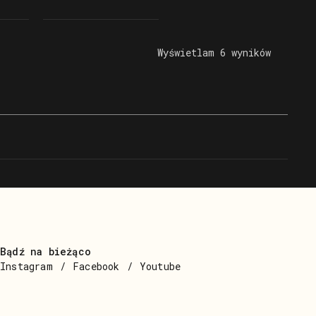
łku
wielkopolskim, spisane
zeniu
pośmiertnie przez syna
j
powstańca - prof. Jana
Wyświetlam 6 wyników
Horowskiego
Bądź na bieżąco
Instagram
Facebook
Youtube