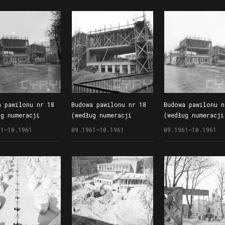
a pawilonu nr 18
Budowa pawilonu nr 18
Budowa pawilonu n
ug numeracji
(według numeracji
(według numeracji
1 r.), znanego
z 1961 r.), znanego
z 1961 r.), znane
61–10.1961
09.1961–10.1961
09.1961–10.1961
eż jako Wieżowiec
również jako Wieżowiec
również jako Wież