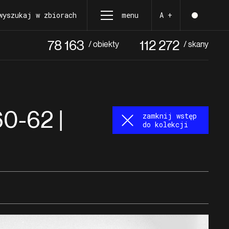
wyszukaj w zbiorach
menu
A +
78 163
112 272
/ obiekty
/ skany
60-62 |
zamknij wstęp
do kolekcji