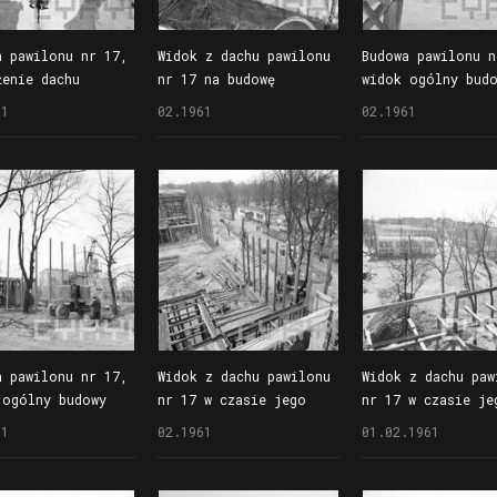
a pawilonu nr 17,
Widok z dachu pawilonu
Budowa pawilonu n
żenie dachu
nr 17 na budowę
widok ogólny bud
pawilonu nr 18 (według
61
02.1961
02.1961
numeracji z 1961 r.)
a pawilonu nr 17,
Widok z dachu pawilonu
Widok z dachu paw
 ogólny budowy
nr 17 w czasie jego
nr 17 w czasie je
budowy
budowy
61
02.1961
01.02.1961