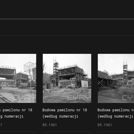
a pawilonu nr 18
Budowa pawilonu nr 18
Budowa pawilonu n
ug numeracji
(według numeracji
(według numeracji
1 r.), znanego
z 1961 r.), znanego
z 1961 r.), znane
61
09.1961
09.1961
eż jako Wieżowiec
również jako Wieżowiec
również jako Wież