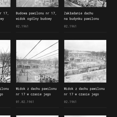
r 17,
Budowa pawilonu nr 17,
Zakładanie dachu
owy
widok ogólny budowy
na budynku pawilonu
nr 17
02.1961
02.1961
ilonu
Widok z dachu pawilonu
Widok z dachu pawilonu
go
nr 17 w czasie jego
nr 17 w czasie jego
budowy
budowy
01.02.1961
02.1961