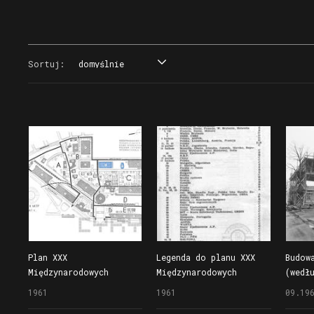
Sortuj:
domyślnie
domyślnie
tytuł
data
miejsce
Plan XXX
Legenda do planu XXX
Budow
Międzynarodowych
Międzynarodowych
(wedł
Targów Poznańskich
Targów Poznańskich
z 196
1961
1961
09.19
z zaznaczonymi
równi