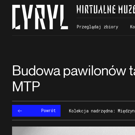
Przeglądaj zbiory
K
Przeglądaj zbiory
K
Budowa pawilonów tar
MTP
Powrót
Kolekcja nadrzędna: Między