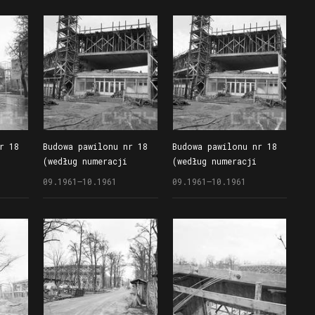
r 18
Budowa pawilonu nr 18
Budowa pawilonu nr 18
(według numeracji
(według numeracji
go
z 1961 r.), znanego
z 1961 r.), znanego
09.1961–10.1961
09.1961–10.1961
owiec
również jako Wieżowiec
również jako Wieżowiec