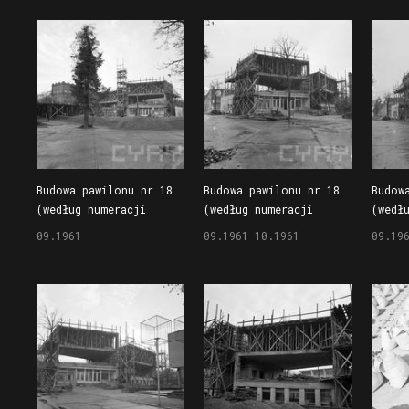
pawilonami nr 17 i 18
Budowa pawilonu nr 18
Budowa pawilonu nr 18
Budow
(według numeracji
(według numeracji
(wedł
z 1961 r.), znanego
z 1961 r.), znanego
z 196
09.1961
09.1961–10.1961
09.19
również jako Wieżowiec
również jako Wieżowiec
równi