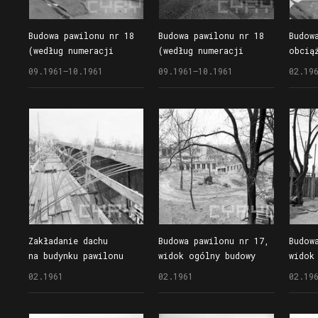
Budowa pawilonu nr 18
Budowa pawilonu nr 18
Budow
(według numeracji
(według numeracji
obcią
z 1961 r.), znanego
z 1961 r.), znanego
09.1961–10.1961
09.1961–10.1961
02.19
również jako Wieżowiec
również jako Wieżowiec
Zakładanie dachu
Budowa pawilonu nr 17,
Budow
na budynku pawilonu
widok ogólny budowy
widok
nr 17
02.1961
02.1961
02.19