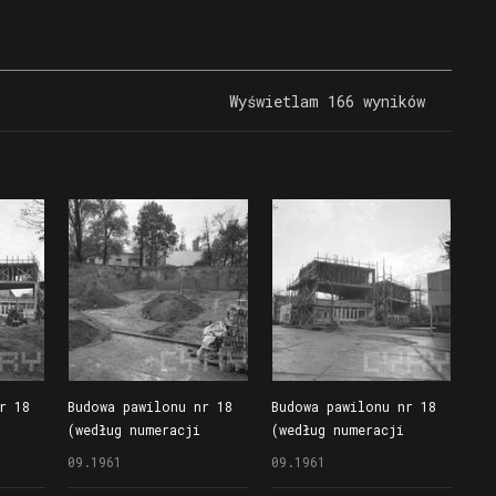
Wyświetlam 166 wyników
r 18
Budowa pawilonu nr 18
Budowa pawilonu nr 18
(według numeracji
(według numeracji
go
z 1961 r.), znanego
z 1961 r.), znanego
09.1961
09.1961
owiec
również jako Wieżowiec
również jako Wieżowiec