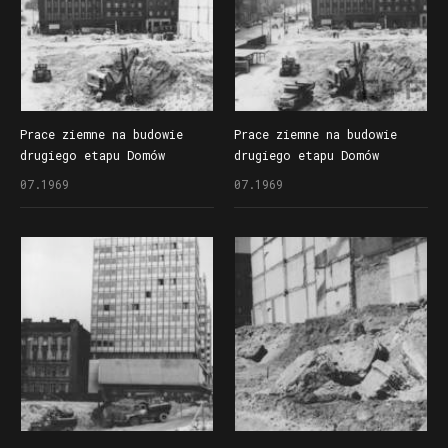
Prace ziemne na budowie
Prace ziemne na budowie
drugiego etapu Domów
drugiego etapu Domów
Towarowych Centrum (Alfa)
Towarowych Centrum (Alfa)
07.1969
07.1969
przy ul. Czerwonej Armii
przy ul. Czerwonej Armii
(dzisiaj ul. Święty Marcin)
(dzisiaj ul. Święty Marcin)