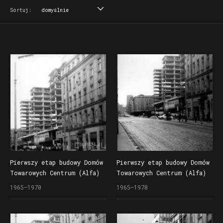
Sortuj:
domyślnie
domyślnie
tytuł
data
miejsce
Pierwszy etap budowy Domów
Pierwszy etap budowy Domów
Towarowych Centrum (Alfa)
Towarowych Centrum (Alfa)
przy ul. Czerwonej Armii
przy ul. Czerwonej Armii
1965–1970
1965–1970
(dzisiaj ul. Święty Marcin)
(dzisiaj ul. Święty Marcin)