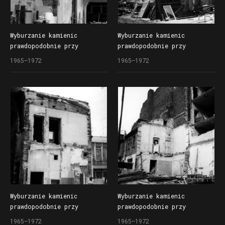
Wyburzanie kamienic
Wyburzanie kamienic
prawdopodobnie przy
prawdopodobnie przy
ul. Kantaka
ul. Kantaka
1965–1972
1965–1972
przed rozpoczęciem drugiego
przed rozpoczęciem drugiego
etapu budowy Domów
etapu budowy Domów
Towarowych Centrum (Alfa)
Towarowych Centrum (Alfa)
przy ul. Czerwonej Armii
przy ul. Czerwonej Armii
(dzisiaj ul. Święty Marcin)
(dzisiaj ul. Święty Marcin)
Wyburzanie kamienic
Wyburzanie kamienic
prawdopodobnie przy
prawdopodobnie przy
ul. Kantaka
ul. Kantaka
1965–1972
1965–1972