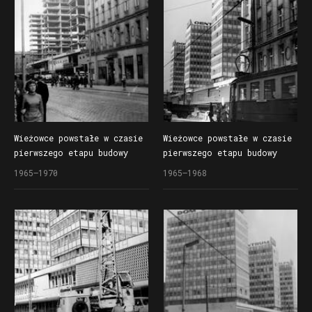
Wieżowce powstałe w czasie
Wieżowce powstałe w czasie
pierwszego etapu budowy
pierwszego etapu budowy
Domów Towarowych Centrum
Domów Towarowe Centrum
1965–1970
1965–1968
(Alfa) przy ul. Czerwonej
(Alfa) przy ul. Czerwonej
Armii (dzisiaj ul. Święty
Armii (dzisiaj ul. Święty
Marcin)
Marcin)