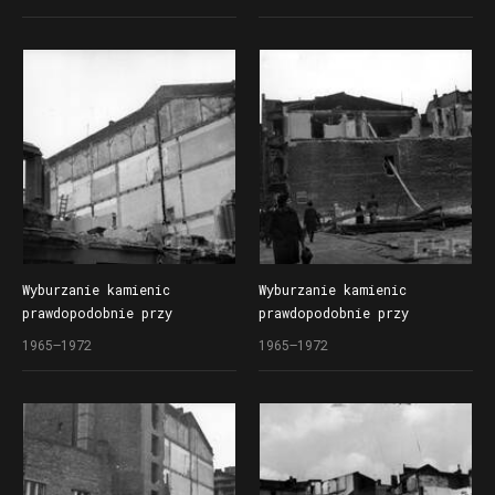
przed rozpoczęciem drugiego
przed rozpoczęciem drugiego
etapu budowy Domów
etapu budowy Domów
Towarowych Centrum (Alfa)
Towarowych Centrum (Alfa)
przy ul. Czerwonej Armii
przy ul. Czerwonej Armii
(dzisiaj ul. Święty Marcin)
(dzisiaj ul. Święty Marcin)
Wyburzanie kamienic
Wyburzanie kamienic
prawdopodobnie przy
prawdopodobnie przy
ul. Kantaka
ul. Kantaka
1965–1972
1965–1972
przed rozpoczęciem drugiego
przed rozpoczęciem drugiego
etapu budowy Domów
etapu budowy Domów
Towarowych Centrum (Alfa)
Towarowych Centrum (Alfa)
przy ul. Czerwonej Armii
przy ul. Czerwonej Armii
(dzisiaj ul. Święty Marcin)
(dzisiaj ul. Święty Marcin)