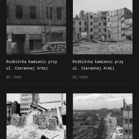
Rozbiórka kamienic przy
Rozbiórka kamienic przy
ul. Czerwonej Armii
ul. Czerwonej Armii
(dzisiaj ul. Święty Marcin)
(dzisiaj ul. Święty Marcin)
05.1969
05.1969
poprzedzająca budowę
poprzedzająca budowę
drugiego etapu Domów
drugiego etapu Domów
Handlowo Centrum (Alfa)
Handlowo Centrum (Alfa)