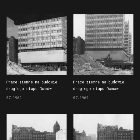
przy ul. Czerwonej Armii
przy ul. Czerwonej Armii
(dzisiaj ul. Święty Marcin)
(dzisiaj ul. Święty Marcin)
Prace ziemne na budowie
Prace ziemne na budowie
drugiego etapu Domów
drugiego etapu Domów
Towarowych Centrum (Alfa)
Towarowych Centrum (Alfa)
07.1969
07.1969
przy ul. Czerwonej Armii
przy ul. Czerwonej Armii
(dzisiaj ul. Święty Marcin)
(dzisiaj ul. Święty Marcin)