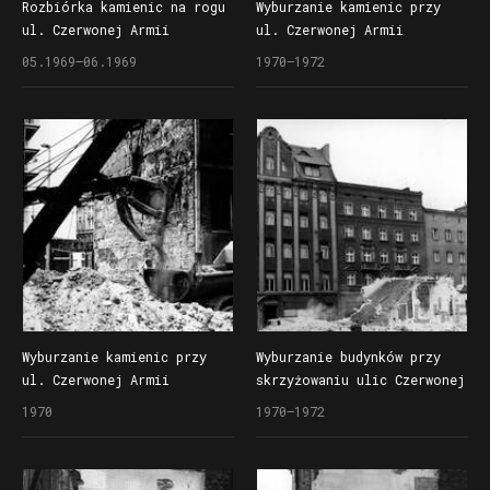
Rozbiórka kamienic na rogu
Wyburzanie kamienic przy
ul. Czerwonej Armii
ul. Czerwonej Armii
(dzisiaj ul. Święty Marcin)
(dzisiaj ul. Święty Marcin)
05.1969–06.1969
1970–1972
i Lampego (dzisiaj Gwarna)
nieopodal skrzyżowania
poprzedzająca budowę
z ul. Kantaka w czasie
drugiego etapu Domów
przygotowań do drugiego
Towarowych Centrum (Alfa)
etapu budowy Domów
Towarowych Centrum (Alfa)
Wyburzanie kamienic przy
Wyburzanie budynków przy
ul. Czerwonej Armii
skrzyżowaniu ulic Czerwonej
(dzisiaj ul. Święty Marcin)
Armii (dzisiaj ul. Św.
1970
1970–1972
nieopodal skrzyżowania
Marcin) i Lampego (dzisiaj
z ul. Kantaka w czasie
ul. Gwarna) w czasie
przygotowań do drugiego
przygotowań do budowy