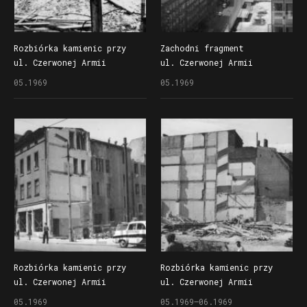
Rozbiórka kamienic przy
Zachodni fragment
ul. Czerwonej Armii
ul. Czerwonej Armii
(dzisiaj ul. Święty Marcin)
(dzisiaj Święty Marcin)
05.1969
05.1969
poprzedzająca budowę
w maju 1969 r.
drugiego etapu Domów
Handlowo Centrum (Alfa)
Rozbiórka kamienic przy
Rozbiórka kamienic przy
ul. Czerwonej Armii
ul. Czerwonej Armii
(dzisiaj ul. Święty Marcin)
(dzisiaj ul. Święty Marcin)
05.1969
05.1969–06.1969