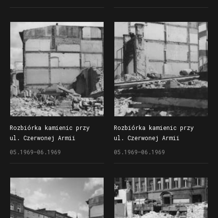
poprzedzająca budowę
poprzedzająca budowę
drugiego etapu Domów
drugiego etapu Domów
Handlowo Centrum (Alfa)
Handlowo Centrum (Alfa)
Rozbiórka kamienic przy
Rozbiórka kamienic przy
ul. Czerwonej Armii
ul. Czerwonej Armii
(dzisiaj ul. Święty Marcin)
(dzisiaj ul. Święty Marcin)
05.1969–06.1969
05.1969–06.1969
poprzedzająca budowę
poprzedzająca budowę
drugiego etapu Domów
drugiego etapu Domów
Handlowo Centrum (Alfa)
Handlowo Centrum (Alfa)