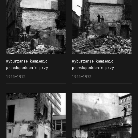
etapu budowy Domów
Domów Towarowych Centrum
Towarowych Centrum (Alfa)
(Alfa), po lewej hotel Lech
przed przebudową
Wyburzanie kamienic
Wyburzanie kamienic
prawdopodobnie przy
prawdopodobnie przy
ul. Kantaka
ul. Kantaka
1965–1972
1965–1972
przed rozpoczęciem drugiego
przed rozpoczęciem drugiego
etapu budowy Domów
etapu budowy Domów
Towarowych Centrum (Alfa)
Towarowych Centrum (Alfa)
przy ul. Czerwonej Armii
przy ul. Czerwonej Armii
(dzisiaj ul. Święty Marcin)
(dzisiaj ul. Święty Marcin)