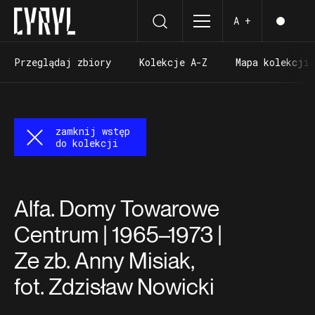
A +
Przeglądaj zbiory
Kolekcje A-Z
Mapa kolekcji
Przeglądaj zbiory
Kolekcje A-Z
Mapa kolekcji
zamknij wstęp
do kolekcji
Alfa. Domy Towarowe
Centrum | 1965–1973 |
Ze zb. Anny Misiak,
fot. Zdzisław Nowicki