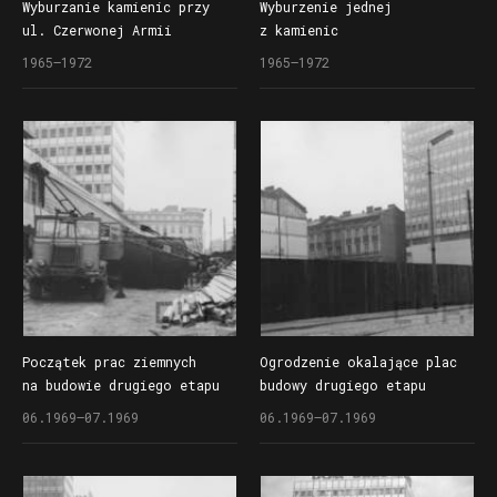
Wyburzanie kamienic przy
Wyburzenie jednej
ul. Czerwonej Armii
z kamienic
(dzisiaj ul. Święty Marcin)
przed rozpoczęciem drugiego
1965–1972
1965–1972
przed rozpoczęciem drugiego
(?) etapu budowy Domów
etapu budowy Domów
Towarowych Centrum (Alfa)
Towarowych Centrum (Alfa)
przy ul. Czerwonej Armii
(dzisiaj ul. Święty Marcin)
Początek prac ziemnych
Ogrodzenie okalające plac
na budowie drugiego etapu
budowy drugiego etapu
Domów Towarowych Centrum
Domów Towarowych Centrum
06.1969–07.1969
06.1969–07.1969
(Alfa) przy ul. Czerwonej
(Alfa) przy ul. Czerwonej
Armii (dzisiaj ul. Święty
Armii (dzisiaj Święty
Marcin)
Marcin)