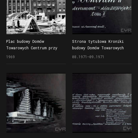
Plac budowy Domów
Strona tytułowa Kroniki
Towarowych Centrum przy
budowy Domów Towarowych
ul. Czerwonej Armii
Centrum II (Alfa) przy
1969
08.1971–09.1971
(dzisiaj ul. Święty Marcin)
ul. Czerwonej Armii
(dzisiaj ul. Święty Marcin)