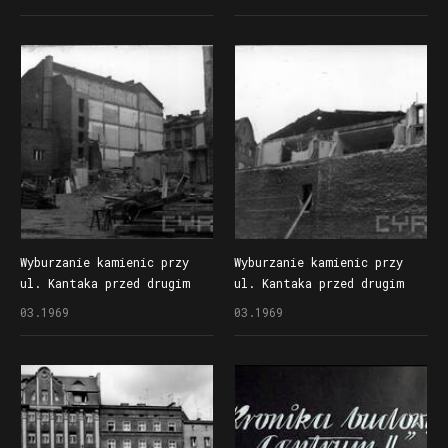
(Alfa) przy ul. Czerwonej
(Alfa) przy ul. Czerwonej
Armii (dzisiaj ul. Święty
Armii (dzisiaj ul. Święty
Marcin)
Marcin)
Wyburzanie kamienic przy
Wyburzanie kamienic przy
ul. Kantaka przed drugim
ul. Kantaka przed drugim
etapem budowy Domów
etapem budowy Domów
03.1969
03.1969
Towarowych Centrum (Alfa)
Towarowych Centrum (Alfa)
przy ul. Czerwonej Armii
przy ul. Czerwonej Armii
(dzisiaj ul. Święty Marcin)
(dzisiaj ul. Święty Marcin)