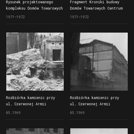
Rysunek projektowanego
Fragment Kroniki budowy
kompleksu Domów Towarowych
Domów Towarowych Centrum
Centrum (Alfa) przy
II (Alfa) przy
1971–1972
1971–1972
ul. Czerwonej Armii
ul. Czerwonej Armii
(dzisiaj ul. Święty Marcin)
(dzisiaj ul. Święty Marcin)
Rozbiórka kamienic przy
Rozbiórka kamienic przy
ul. Czerwonej Armii
ul. Czerwonej Armii
(dzisiaj ul. Święty Marcin)
(dzisiaj ul. Święty Marcin)
05.1969
05.1969
poprzedzająca budowę
poprzedzająca budowę
drugiego etapu Domów
drugiego etapu Domów
Handlowo Centrum (Alfa)
Handlowo Centrum (Alfa)