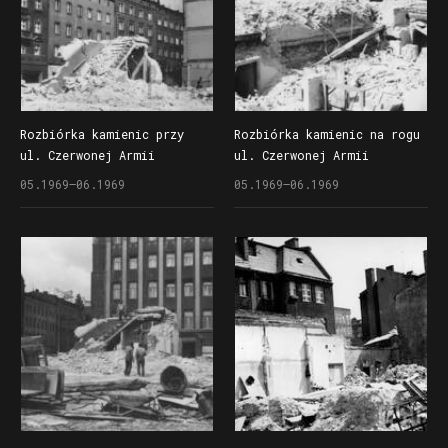
Rozbiórka kamienic przy
Rozbiórka kamienic na rogu
ul. Czerwonej Armii
ul. Czerwonej Armii
(dzisiaj ul. Święty Marcin)
(dzisiaj ul. Święty Marcin)
05.1969–06.1969
05.1969–06.1969
poprzedzająca budowę
i Lampego (dzisiaj Gwarna)
drugiego etapu Domów
poprzedzająca budowę
Handlowo Centrum (Alfa)
drugiego etapu Domów
Towarowych Centrum (Alfa)