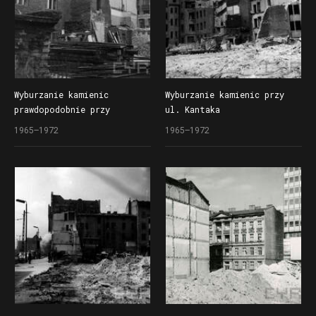
Wyburzanie kamienic
Wyburzanie kamienic przy
prawdopodobnie przy
ul. Kantaka
ul. Kantaka
przed rozpoczęciem drugiego
1965–1972
1965–1972
przed rozpoczęciem drugiego
etapu budowy Domów
etapu budowy Domów
Towarowych Centrum (Alfa)
Towarowych Centrum (Alfa)
przy ul. Czerwonej Armii
przy ul. Czerwonej Armii
(dzisiaj ul. Święty Marcin)
(dzisiaj ul. Święty Marcin)