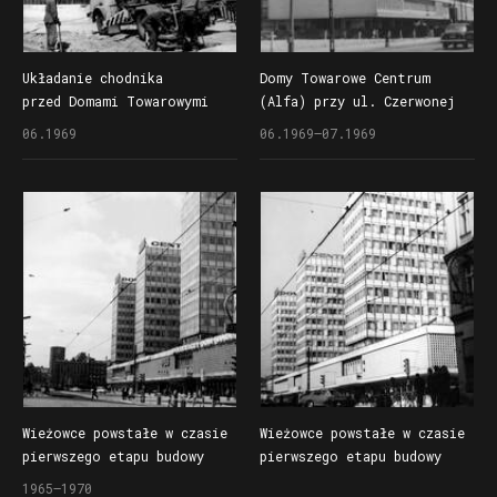
Układanie chodnika
Domy Towarowe Centrum
przed Domami Towarowymi
(Alfa) przy ul. Czerwonej
Centrum (Alfa) przy
Armii (dzisiaj Święty
06.1969
06.1969–07.1969
ul. Czerwonej Armii
Marcin) wybudowane w ramach
(dzisiaj ul. Święty Marcin)
pierwszego etapu inwestcji
po zakończeniu pierwszego
w 2. połowie lat 60. XX w.
etapu budowy
Wieżowce powstałe w czasie
Wieżowce powstałe w czasie
pierwszego etapu budowy
pierwszego etapu budowy
Domów Towarowych Centrum
Domów Towarowych Centrum
1965–1970