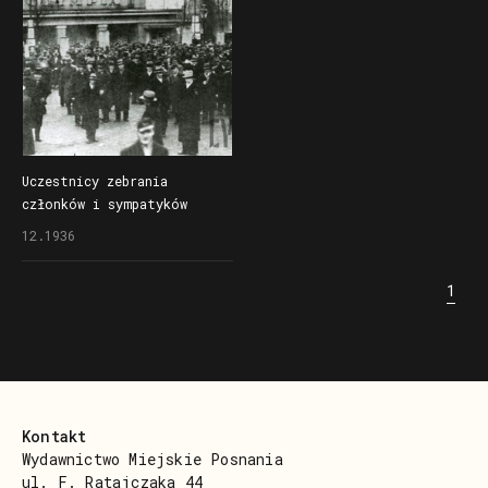
Uczestnicy zebrania
członków i sympatyków
poznańskiego Stronnictwa
12.1936
Narodowego w cyrku Olimpia
na Jeżycach
1
Kontakt
Wydawnictwo Miejskie Posnania
ul. F. Ratajczaka 44