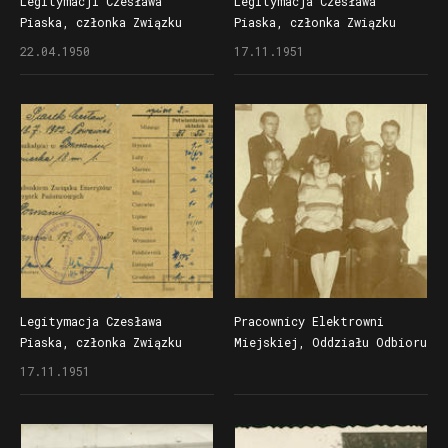
Legitymacji Czesława
Legitymacja Czesława
Piaska, członka Związku
Piaska, członka Związku
Zawodowego Pracowników
Emerytów i Emerytek
22.04.1950
17.11.1951
Służby Zdrowia
Państwowych Wdów i Sierot
Rzeczpospolitej Polskiej
Legitymacja Czesława
Pracownicy Elektrowni
Piaska, członka Związku
Miejskiej, Oddziału Odbioru
Emerytów i Emerytek
Instalacji w Poznaniu
17.11.1951
Państwowych Wdów i Sierot
w latach 20. lub 30. XX
wieku, pierwszy od lewej
siedzi Czesław Piasek