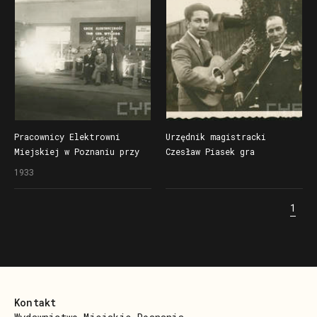
Pracownicy Elektrowni
Urzędnik magistracki
Miejskiej w Poznaniu przy
Czesław Piasek gra
stoisku wystawy Przyroda,
na skrzypcach
1933
Zdrowie i Opieka Społeczna
trwającej od 12.9. do 1.10
1
1933 roku w Poznaniu
na terenie Targów
Poznańskich, pierwszy
od lewej siedzi Czesław
Piasek
Kontakt