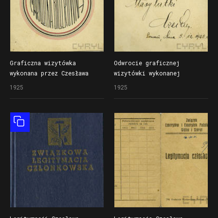
Graficzna wizytówka
Odwrocie graficznej
wykonana przez Czesława
wizytówki wykonanej
Piaska dla Marianny
przez Czesława Piaska dla
1925
1925
Billerównej (napis:
Marianny Billerówny
Marylutka Billerówna)
Obiekt złożony