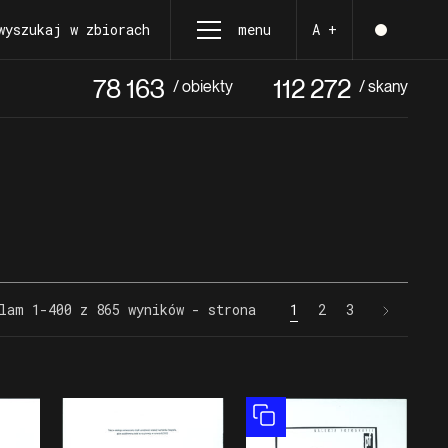
wyszukaj w zbiorach
menu
A +
78 163
112 272
/ obiekty
/ skany
lam 1-400 z 865 wyników - strona
1
2
3
Obiekt złożony