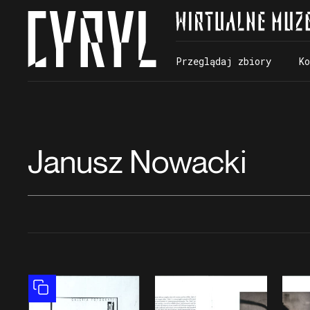
Przeglądaj zbiory
K
Przeglądaj zbiory
K
Janusz Nowacki
Obiekt złożony